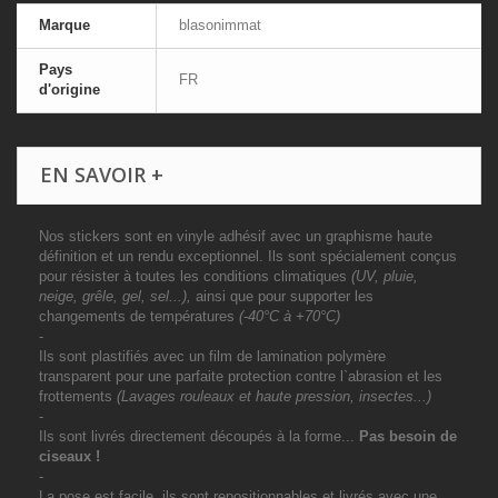
Marque
blasonimmat
Pays
FR
d'origine
EN SAVOIR +
Nos stickers sont en vinyle adhésif avec un graphisme haute
définition et un rendu exceptionnel. Ils sont spécialement conçus
pour résister à toutes les conditions climatiques
(UV, pluie,
neige, grêle, gel, sel...),
ainsi que pour supporter les
changements de températures
(-40°C à +70°C)
-
Ils sont plastifiés avec un film de lamination polymère
transparent pour une parfaite protection contre l`abrasion et les
frottements
(Lavages rouleaux et haute pression, insectes...)
-
Ils sont livrés directement découpés à la forme...
Pas besoin de
ciseaux !
-
La pose est facile, ils sont repositionnables et livrés avec une