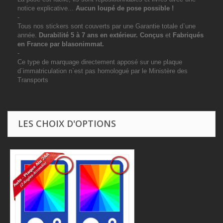
notice explicative...
Aucun loupé de pose possible !
-
Tous nos stickers sont couverts par une Garantie totale d`une
année.
Durabilité 5 à 7 ans
en extérieur
. Conçus
et
Fabriqués
en France par blasonimmat.
-
Ce type de marquage directement apposé sur une plaque
d`immatriculation n`est pas homologué par le Ministère des
Transports
LES CHOIX D'OPTIONS