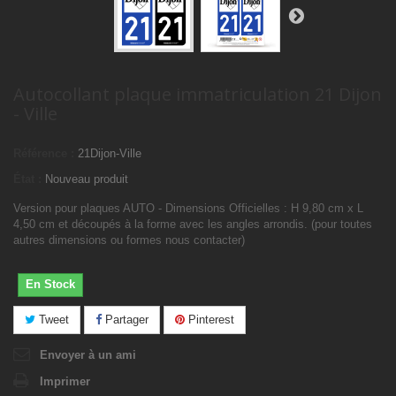
Autocollant plaque immatriculation 21 Dijon
- Ville
Référence :
21Dijon-Ville
État :
Nouveau produit
Version pour plaques AUTO - Dimensions Officielles : H 9,80 cm x L
4,50 cm et découpés à la forme avec les angles arrondis. (pour toutes
autres dimensions ou formes nous contacter)
En Stock
Tweet
Partager
Pinterest
Envoyer à un ami
Imprimer