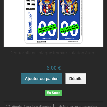
2 Autocollants plaque immatriculation Auto...
6,00 €
Ajouter au panier
Détails
En Stock
Ajouter à ma liste d'envies
Ajouter au comparateur