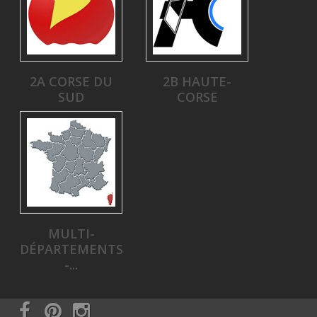
2A CORSE DU
2B HAUTE-
SUD
CORSE
MULTI-
DÉPARTEMENTS
-...