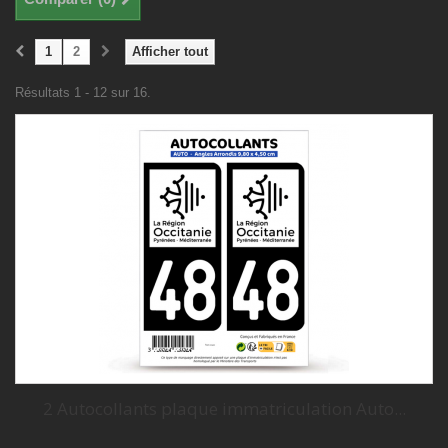
1
2
Afficher tout
Résultats 1 - 12 sur 16.
2 Autocollants plaque immatriculation Auto...