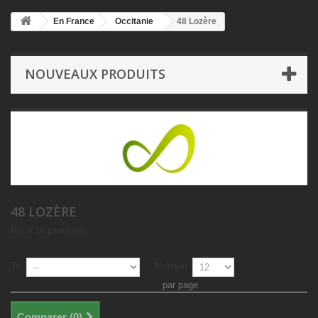
En France
Occitanie
48 Lozère
NOUVEAUX PRODUITS
48 LOZÈRE
Il y a 16 produits.
Tri
Montrer
par page
Comparer (
0
)