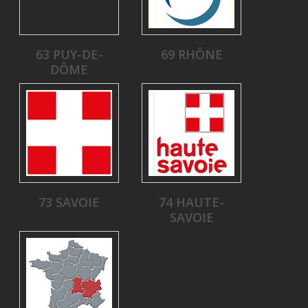
63 PUY-DE-
69 RHÔNE
DÔME
73 SAVOIE
74 HAUTE-
SAVOIE