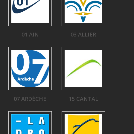
01 AIN
03 ALLIER
07 ARDÈCHE
15 CANTAL