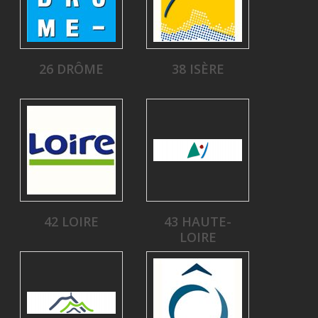
26 DRÔME
38 ISÈRE
42 LOIRE
43 HAUTE-
LOIRE