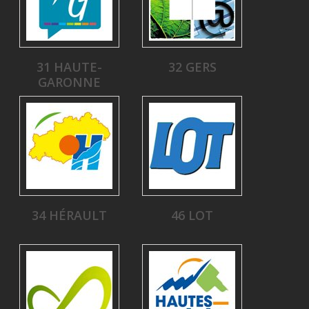
31 HAUTE-
32 GERS
GARONNE
34 HÉRAULT
46 LOT