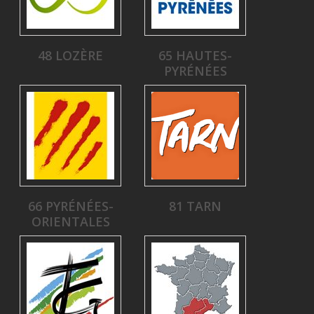
48 LOZÈRE
65 HAUTES-
PYRÉNÉES
66 PYRÉNÉES-
81 TARN
ORIENTALES