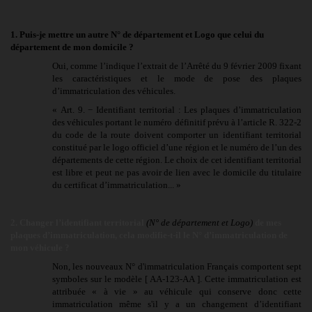
1. Puis-je mettre un autre N° de département et Logo que celui du
département de mon domicile ?
Oui, comme l’indique l’extrait de l’Arrêté du 9 février 2009 fixant
les caractéristiques et le mode de pose des plaques
d’immatriculation des véhicules.
« Art. 9. − Identifiant territorial : Les plaques d’immatriculation
des véhicules portant le numéro définitif prévu à l’article R. 322-2
du code de la route doivent comporter un identifiant territorial
constitué par le logo officiel d’une région et le numéro de l’un des
départements de cette région. Le choix de cet identifiant territorial
est libre et peut ne pas avoir de lien avec le domicile du titulaire
du certificat d’immatriculation... »
2. Changer l’identifiant territorial
(N° de département et Logo)
de mes
plaques d’immatriculation, cela modifie-t-il le N° d’immatriculation de
mon véhicule ?
Non, les nouveaux N° d'immatriculation Français comportent sept
symboles sur le modèle [ AA-123-AA ]. Cette immatriculation est
attribuée « à vie » au véhicule qui conserve donc cette
immatriculation même s'il y a un changement d’identifiant