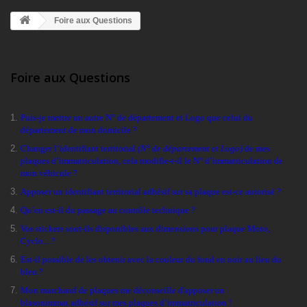
Foire aux Questions
Foire aux Questions
Puis-je mettre un autre N° de département et Logo que celui du
département de mon domicile
?
Changer l’identifiant territorial
(N° de département et Logo)
de mes
plaques d’immatriculation, cela modifie-t-il le N° d’immatriculation de
mon véhicule
?
Apposer un identifiant territorial adhésif sur sa plaque est-ce autorisé
?
Qu’en est-il du passage au contrôle technique
?
Vos stickers sont-ils disponibles aux dimensions pour plaque Moto,
Cyclo...
?
Est-il possible de les obtenir avec la couleur du fond en noir au lieu du
bleu
?
Mon marchand de plaques me déconseille d'apposer un
blasonimmat adhésif sur mes plaques d’immatriculation
!