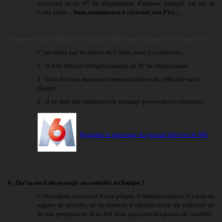
territorial et/ou N° de département d'adresse indiqué sur sur la
Carte Grise...
Vous continuerez à recevoir vos PVs…
3. Apposer un identifiant territorial adhésif sur sa plaque est-ce autorisé ?
C’est toléré par les forces de l’ordre, sous 3 conditions :
1 - Il doit afficher obligatoirement un N° de département.
2 - Il ne doit pas masquer l'immatriculation du véhicule sur la
plaque.
3 - Il ne doit pas comporter de message provocant ou injurieux.
Regarder le reportage du journal télévisé de M6
4. Qu’en est-il du passage au contrôle technique ?
L’identifiant territorial d’une plaque d’immatriculation n’est ni un
organe de sécurité, ni un élément d’identification du véhicule ou
de son propriétaire. Il ne fait donc pas parti des points de contrôle.