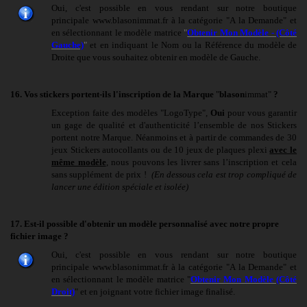
Oui, c'est possible en vous rendant sur notre boutique
principale www.blasonimmat.fr à la catégorie "
A la Demande
" et
en sélectionnant le modèle matrice
"
Obtenir Mon Modèle - (Côté
Gauche)
"
et en indiquant le Nom ou la Référence du modèle de
Droite que vous souhaitez obtenir en modèle de Gauche.
16. Vos stickers portent-ils l'inscription de la Marque
"
blason
immat"
?
Exception faite des modèles "LogoType",
Oui
pour vous garantir
un gage de qualité et d'authenticité l’ensemble de nos Stickers
portent notre Marque. Néanmoins et à partir de commandes de 30
jeux Stickers autocollants ou de 10 jeux de plaques plexi
avec le
même modèle
, nous pouvons les livrer sans l’inscription et cela
sans supplément de prix !
(En dessous cela est trop compliqué de
lancer une édition spéciale et isolée)
17. Est-il possible d'obtenir un modèle personnalisé avec notre propre
fichier image ?
Oui, c'est possible en vous rendant sur notre boutique
principale www.blasonimmat.fr à la catégorie "
A la Demande
" et
en sélectionnant le modèle matrice "
Obtenir Mon Modèle (Côté
Droit)
" et en joignant votre fichier image finalisé.