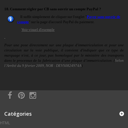
18. Comment règler par CB sans ouvrir un compte PayPal ?
Il suffit simplement de cliquer sur l'onglet "
Payer sans ouvrir de
compte
" sur la page d'accueil PayPal du paiement.
Voir visuel d'exemple
.
Pour une pose directement sur une plaque d'immatriculation et pour une
circulation sur la voie publique, il convient d'indiquer que ce type de
marquage n'est, à ce jour, pas homologué par le ministère des transports
dans le processus de la fabrication d’une plaque d’immatriculation. (
Selon
l’Arrêté du 9 février 2009, NOR : DEVS0824974A
)
Catégories
HTML