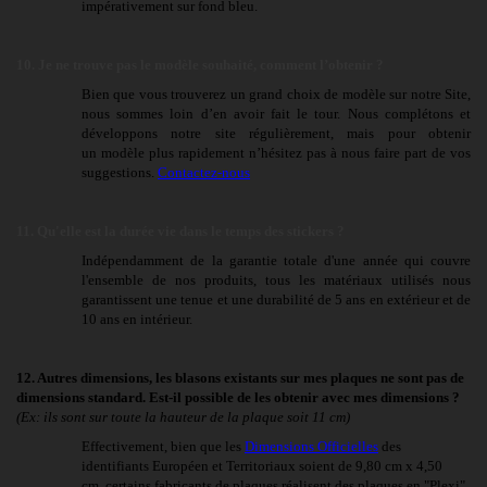
impérativement sur fond bleu.
10. Je ne trouve pas le modèle souhaité, comment l’obtenir ?
Bien que vous trouverez un grand choix de modèle sur notre Site,
nous sommes loin d’en avoir fait le tour. Nous complétons et
développons notre site régulièrement, mais pour obtenir
un modèle plus rapidement n’hésitez pas à nous faire part de vos
suggestions.
Contactez-nous
11.
Q
u'elle est la durée vie dans le temps des stickers
?
Indépendamment de la garantie totale d'une année qui couvre
l'ensemble de nos produits, tous les matériaux utilisés nous
garantissent une tenue et une durabilité de 5 ans en extérieur et de
10 ans en intérieur.
12. Autres dimensions, les blasons existants sur mes plaques ne sont pas de
dimensions standard. Est-il possible de les obtenir avec mes dimensions ?
(Ex: ils sont sur toute la hauteur de la plaque soit 11 cm)
Effectivement, bien que les
Dimensions Officielles
des
identifiants Européen et Territoriaux soient de 9,80 cm x 4,50
cm, certains fabricants de plaques réalisent des plaques en "Plexi"