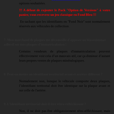
options souhaitées.
!!! A défaut
de rajouter le Pack "Option de Versions" à votre
panier
, vous recevrez un jeu classique en Fond Bleu !!!
En sachant que les identifiants en "Fond Noir" sont normalement
réservés aux véhicules de collection.
7. Mon marchand de plaques me déconseille d'apposer un blasonimmat
adhésif sur mes plaques d’immatriculation !
Certains vendeurs de plaques d'immatriculation peuvent
effectivement voir cela d’un mauvais œil, car ça diminue d’autant
leurs propres ventes de plaques minéralogiques.
8. Peut-on mettre un identifiant territorial avant et arrière différent ?
Normalement non, lorsque le véhicule comporte deux plaques,
l’identifiant territorial doit être identique sur la plaque avant et
sur celle de l'arrière.
9.
L’identifiant territorial doit-il être rétro-réfléchissant ?
Non, il ne doit pas être obligatoirement rétro-réfléchissant, mais