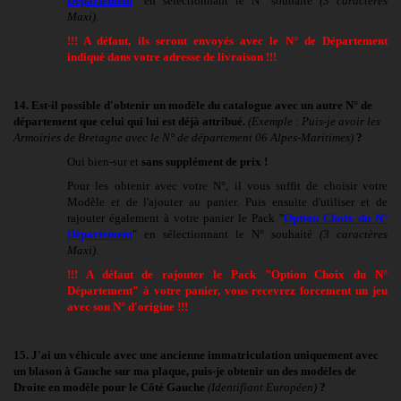
Département
" en sélectionnant le N° souhaité
(3 caractères
Maxi)
.
!!! A défaut, ils seront envoyés avec le N° de Département
indiqué dans votre adresse de livraison !!!
14. Est-il possible d'obtenir un modèle du catalogue avec un autre N° de
département que celui qui lui est déjà attribué.
(Exemple : Puis-je avoir les
Armoiries de Bretagne avec le N° de département 06 Alpes-Maritimes)
?
Oui bien-sur et
sans supplément de prix !
Pour les obtenir avec votre N°, il vous suffit de
choisir
votre
Modèle et de l'ajouter au panier. Puis ensuite d'utiliser et de
rajouter également à votre panier
le Pack "
Option Choix du N°
Département
" en sélectionnant le N° souhaité
(3 caractères
Maxi)
.
!!! A défaut
de rajouter le Pack "Option Choix du N°
Département" à votre panier
, vous recevrez forcement un jeu
avec son N° d'origine !!!
15. J'ai un véhicule avec une ancienne immatriculation uniquement avec
un blason à Gauche sur ma plaque, puis-je obtenir un des modèles de
Droite en modèle pour le Côté Gauche
(Identifiant Européen)
?