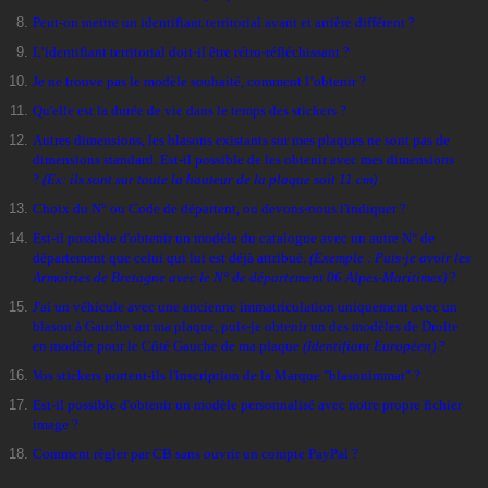
Peut-on mettre un identifiant territorial avant et arrière différent
?
L’identifiant territorial doit-il être rétro-réfléchissant
?
Je ne trouve pas le modèle
souhaité, comment l’obtenir
?
Q
u'elle est la durée de vie dans le temps des stickers
?
Autres dimensions, les blasons existants sur mes plaques ne sont pas de
dimensions standard. Est-il possible de les obtenir avec mes dimensions
?
(Ex: ils sont sur toute la hauteur de la plaque soit 11 cm)
Choix du N° ou Code de départent, ou devons-nous l'indiquer
?
Est-il possible d'obtenir un modèle du catalogue avec un autre N° de
département que celui qui lui est déjà attribué.
(Exemple : Puis-je avoir les
Armoiries de Bretagne avec le N° de département 06 Alpes-Maritimes)
?
J'ai un véhicule avec une ancienne immatriculation uniquement avec un
blason à Gauche sur ma plaque, puis-je obtenir un des modèles de Droite
en modèle pour le Côté Gauche de ma plaque
(Identifiant Européen)
?
Vos stickers portent-ils l'inscription de la Marque "blasonimmat"
?
Est-il possible d'obtenir un modèle personnalisé avec notre propre fichier
image
?
Comment règler par CB sans ouvrir un compte PayPal
?