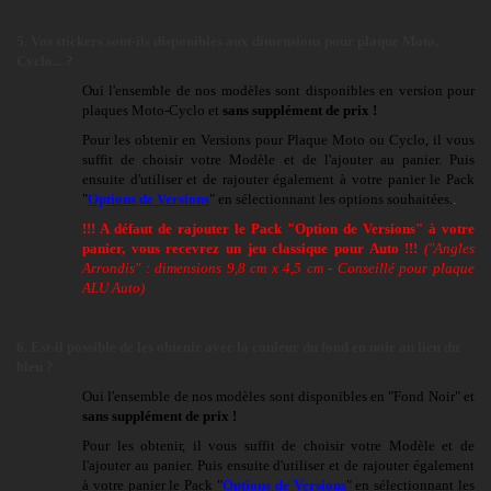
5. Vos stickers sont-ils disponibles aux dimensions pour plaque Moto,
Cyclo... ?
Oui l'ensemble de nos modèles sont disponibles en version pour
plaques Moto-Cyclo et
sans supplément de prix !
Pour les obtenir en Versions pour Plaque Moto ou Cyclo, il vous
suffit de choisir votre Modèle et de l'ajouter au panier. Puis
ensuite d'utiliser et de rajouter également à votre panier le Pack
"
Options de Versions
" en sélectionnant les options souhaitées.
.
!!! A défaut
de rajouter le Pack "Option de Versions" à votre
panier
, vous recevrez un jeu classique pour Auto !!!
("Angles
Arrondis" : dimensions 9,8 cm x 4,5 cm - Conseillé pour plaque
ALU Auto)
6. Est-il possible de les obtenir avec la couleur du fond en noir au lieu du
bleu
?
Oui l'ensemble de nos modèles sont disponibles en "Fond Noir" et
sans supplément de prix !
Pour les obtenir, il vous suffit de choisir
votre Modèle et de
l'ajouter au panier. P
uis ensuite d'utiliser et de rajouter également
à votre panier
le Pack "
Options de Versions
" en sélectionnant les