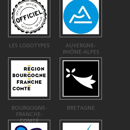
LES LOGOTYPES
AUVERGNE-
RHÔNE-ALPES
BOURGOGNE-
BRETAGNE
FRANCHE-
COMTÉ