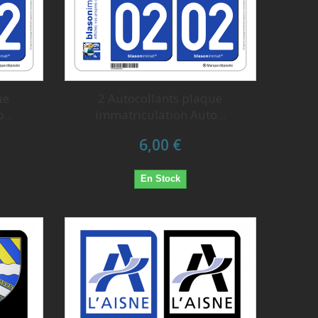
ue
2 Autocollants plaque
...
immatriculation Auto...
6,00 €
En Stock