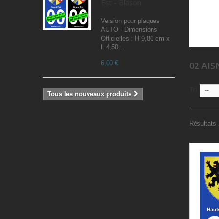
Est - Blason
Version pour plaques
AUTO - Dimensions
Officielles : H 9,80 cm x
L 4,50...
6,00 €
02 AI
Tri
--
Tous les nouveaux produits
Résultats 