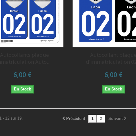
 Autocollants plaque
Autocollant plaqu
matriculation Auto...
d'immatriculation 02
6,00 €
6,00 €
En Stock
En Stock
1 - 12 sur 19.
Précédent
1
2
Suivant