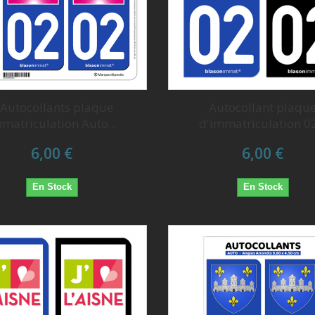
 Autocollants plaque
Autocollant plaqu
matriculation Auto...
d'immatriculation 02
6,00 €
6,00 €
En Stock
En Stock