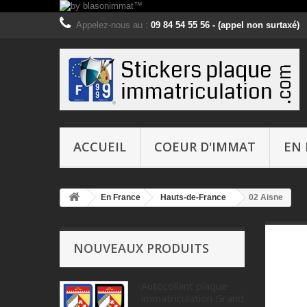
Appelez-nous au :
09 84 54 55 56 - (appel non surtaxé)
ACCUEIL
COEUR D'IMMAT
EN 
En France
Hauts-de-France
02 Aisne
NOUVEAUX PRODUITS
Autocollant plaque
immatriculation Grand