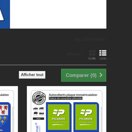
Il y a 19 produits.
Afficher :
Grille
Liste
Afficher tout
Comparer (
0
)