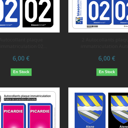
Autocollant plaque
2 Autocollants plaq
immatriculation 02...
immatriculation Auto
6,00 €
6,00 €
En Stock
En Stock