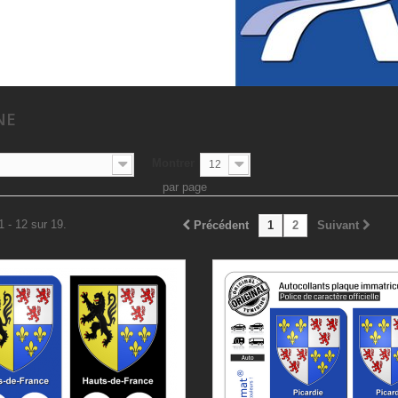
SNE
Montrer
12
par page
1 - 12 sur 19.
Précédent
1
2
Suivant