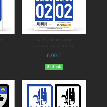
ue
2 Autocollants plaque
..
immatriculation 02...
6,00 €
En Stock