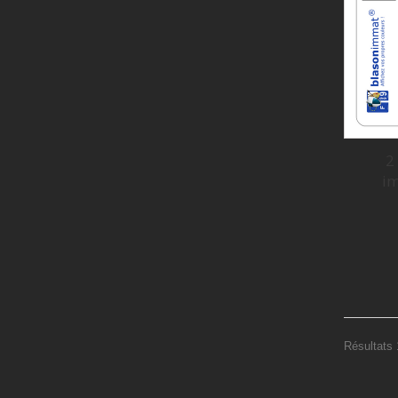
2
im
Résultats 