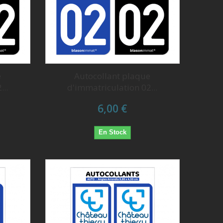
e
Autocollant plaque
...
d'immatriculation 02...
6,00 €
En Stock