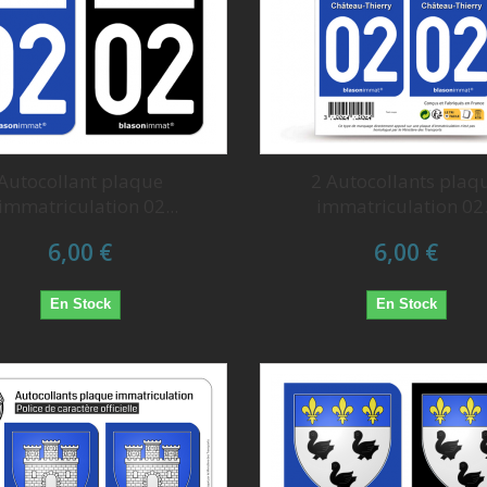
Autocollant plaque
2 Autocollants plaq
immatriculation 02...
immatriculation 02.
6,00 €
6,00 €
En Stock
En Stock