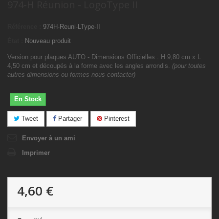
974-H Réunion - LogoType II
Référence :
974H-Reuni-LType-II
État :
Nouveau produit
Version pour plaques AUTO - Dimensions Officielles : H 9,80 cm x L
4,50 cm et découpés à la forme avec les angles arrondis.
(pour toutes
autres dimensions ou formes nous contacter)
En Stock
Tweet
Partager
Pinterest
Envoyer à un ami
Imprimer
4,60 €