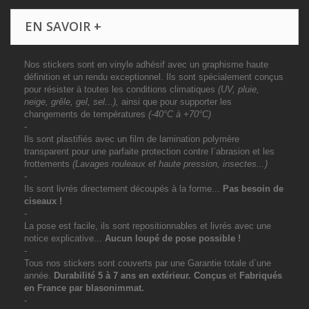
EN SAVOIR +
Nos stickers sont en vinyle adhésif avec un graphisme haute
définition et un rendu exceptionnel. Ils sont spécialement conçus
pour résister à toutes les conditions climatiques
(UV, pluie,
neige, grêle, gel, sel...),
ainsi que pour supporter les
changements de températures
(-40°C à +70°C)
-
Ils sont plastifiés avec un film de lamination polymère
transparent pour une parfaite protection contre l`abrasion et les
frottements
(Lavages rouleaux et haute pression, insectes...)
-
Ils sont livrés directement découpés à la forme...
Pas besoin de
ciseaux !
-
La pose est facile, ils sont repositionnables et livrés avec une
notice explicative...
Aucun loupé de pose possible !
-
Tous nos stickers sont couverts par une Garantie totale d`une
année.
Durabilité 5 à 7 ans
en extérieur
. Conçus
et
Fabriqués
en France par blasonimmat.
-