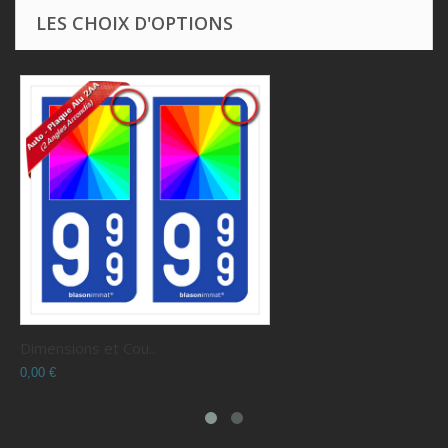
LES CHOIX D'OPTIONS
 Cou...
Choix du N° Dépar
0,00 €