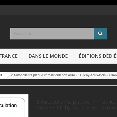
FRANCE
DANS LE MONDE
ÉDITIONS DÉDIÉ
is
2 Autocollants plaque immatriculation Auto 93 Clichy-sous-Bois - Armo
2 Autocollants plaque immatricu
Auto 93 Clichy-sous-Bois - Armoi