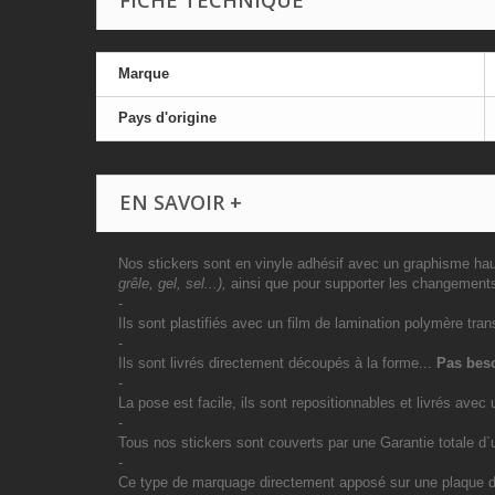
FICHE TECHNIQUE
Marque
Pays d'origine
EN SAVOIR +
Nos stickers sont en vinyle adhésif avec un graphisme haut
grêle, gel, sel...),
ainsi que pour supporter les changement
-
Ils sont plastifiés avec un film de lamination polymère tran
-
Ils sont livrés directement découpés à la forme...
Pas beso
-
La pose est facile, ils sont repositionnables et livrés avec 
-
Tous nos stickers sont couverts par une Garantie totale d
-
Ce type de marquage directement apposé sur une plaque d`