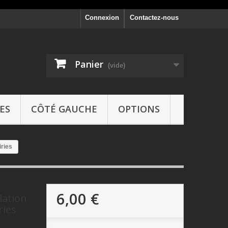
Connexion
Contactez-nous
Panier
(vide)
ES
CÔTÉ GAUCHE
OPTIONS
iries
6,00 €
lation
ries