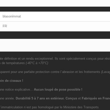
blasonimmat
FR
e définition et un rendu exceptionnel. Ils sont spécialement conçus pour rési
s de températures
(-40°C à +70°C)
sparent pour une parfaite protection contre l`abrasion et les frottements
(Lavag
in de ciseaux !
une notice explicative...
Aucun loupé de pose possible !
`une année.
Durabilité 5 à 7 ans
en extérieur
. Conçus
et
Fabriqués en Fran
immatriculation n`est pas homologué par le Ministère des Transports