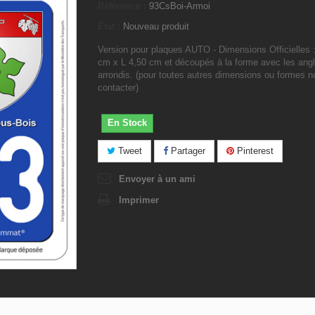
Référence :
93CsBoi-Armoi
État :
Nouveau produit
Version pour plaques AUTO - Dimensions Officielles 
cm x L 4,50 cm et découpés à la forme avec les ang
arrondis. (pour toutes autres dimensions ou formes 
contacter)
En Stock
Tweet
Partager
Pinterest
Envoyer à un ami
Imprimer