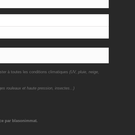
ster à toutes les conditions climatiques
(UV, pluie, neige,
es rouleaux et haute pression, insectes...)
ce par blasonimmat.