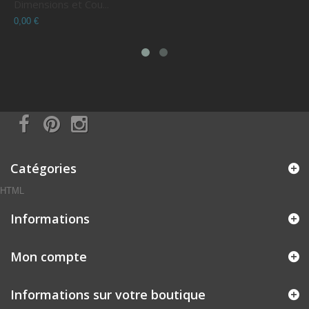
Dimensions et Cou...
C
0,00 €
0
Catégories
HTML
Informations
Mon compte
Informations sur votre boutique