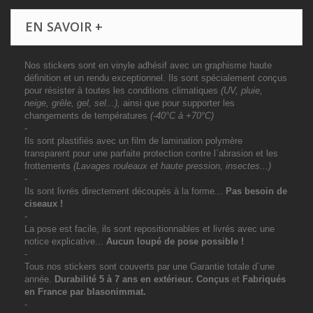
EN SAVOIR +
Nos stickers sont en vinyle adhésif avec un graphisme haute
définition et un rendu exceptionnel. Ils sont spécialement conçus
pour résister à toutes les conditions climatiques
(UV, pluie,
neige, grêle, gel, sel...),
ainsi que pour supporter les
changements de températures
(-40°C à +70°C)
-
Ils sont plastifiés avec un film de lamination polymère
transparent pour une parfaite protection contre l`abrasion et les
frottements
(Lavages rouleaux et haute pression, insectes...)
-
Ils sont livrés directement découpés à la forme...
Pas besoin de
ciseaux !
-
La pose est facile, ils sont repositionnables et livrés avec une
notice explicative...
Aucun loupé de pose possible !
-
Tous nos stickers sont couverts par une Garantie totale d`une
année.
Durabilité 5 à 7 ans
en extérieur
. Conçus
et
Fabriqués
en France par blasonimmat.
-