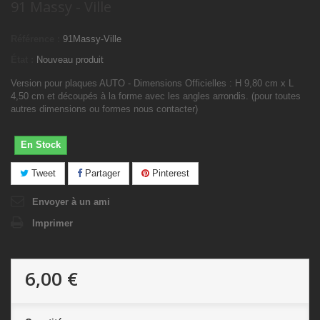
91 Massy - Ville
Référence :
91Massy-Ville
État :
Nouveau produit
Version pour plaques AUTO - Dimensions Officielles : H 9,80 cm x L
4,50 cm et découpés à la forme avec les angles arrondis. (pour toutes
autres dimensions ou formes nous contacter)
En Stock
Tweet
Partager
Pinterest
Envoyer à un ami
Imprimer
6,00 €