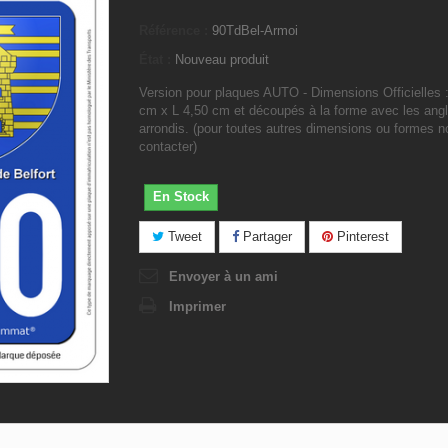
Référence :
90TdBel-Armoi
État :
Nouveau produit
Version pour plaques AUTO - Dimensions Officielles 
cm x L 4,50 cm et découpés à la forme avec les ang
arrondis. (pour toutes autres dimensions ou formes 
contacter)
En Stock
Tweet
Partager
Pinterest
Envoyer à un ami
Imprimer