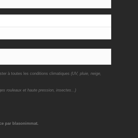
ster à toutes les conditions climatiques
(UV, pluie, neige,
es rouleaux et haute pression, insectes...)
ce par blasonimmat.