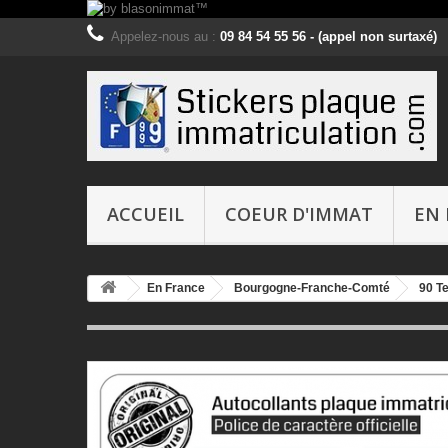
Appelez-nous au :
09 84 54 55 56 - (appel non surtaxé)
ACCUEIL
COEUR D'IMMAT
EN 
En France
Bourgogne-Franche-Comté
90 Te