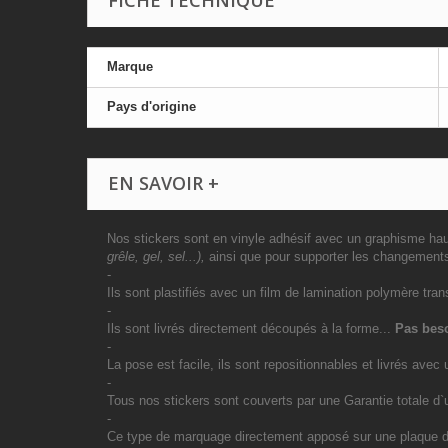
FICHE TECHNIQUE
Marque
Pays d'origine
EN SAVOIR +
Nos stickers sont en vinyle adhésif avec un graphisme haut
grêle, gel, sel...),
ainsi que pour supporter les changement
-
Ils sont plastifiés avec un film de lamination polymère tran
-
Ils sont livrés directement découpés à la forme...
Pas beso
-
La pose est facile, ils sont repositionnables et livrés avec 
-
Tous nos stickers sont couverts par une Garantie totale d
-
Ce type de marquage directement apposé sur une plaque d`