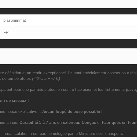
blasonimmat
FR
e définition et un rendu exceptionnel. Ils sont spécialement conçus pour rési
s de températures
(-40°C à +70°C)
sparent pour une parfaite protection contre l`abrasion et les frottements
(Lavag
in de ciseaux !
une notice explicative...
Aucun loupé de pose possible !
`une année.
Durabilité 5 à 7 ans
en extérieur
. Conçus
et
Fabriqués en Fran
immatriculation n`est pas homologué par le Ministère des Transports