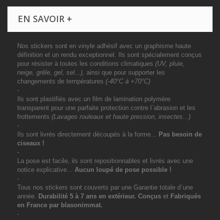
EN SAVOIR +
Nos stickers sont en vinyle adhésif avec un graphisme haute
définition et un rendu exceptionnel. Ils sont spécialement conçus
pour résister à toutes les conditions climatiques
(UV, pluie,
neige, grêle, gel, sel...),
ainsi que pour supporter les
changements de températures
(-40°C à +70°C)
-
Ils sont plastifiés avec un film de lamination polymère
transparent pour une parfaite protection contre l`abrasion et les
frottements
(Lavages rouleaux et haute pression, insectes...)
-
Ils sont livrés directement découpés à la forme...
Pas besoin de
ciseaux !
-
La pose est facile, ils sont repositionnables et livrés avec une
notice explicative...
Aucun loupé de pose possible !
-
Tous nos stickers sont couverts par une Garantie totale d`une
année.
Durabilité 5 à 7 ans
en extérieur
. Conçus
et
Fabriqués
en France par blasonimmat.
-