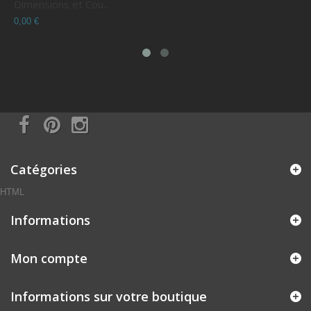
Dimensions et Cou...
C
0,00 €
0
Catégories
HTML
Informations
Mon compte
Informations sur votre boutique