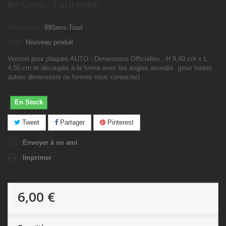
89 Sens - Tourisme
Référence :
89Sens-Touri
État :
Nouveau produit
Version pour plaques AUTO - Dimensions Officielles : H 9,80 cm x L
4,50 cm et découpés à la forme avec les angles arrondis. (pour toutes
autres dimensions ou formes nous contacter)
En Stock
Tweet
Partager
Pinterest
Envoyer à un ami
Imprimer
6,00 €