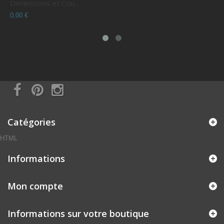
Dimensions et Cou...
C
0,00 €
0
Catégories
HTML
Informations
Mon compte
Informations sur votre boutique