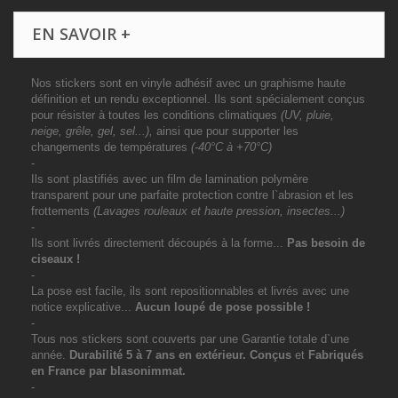
EN SAVOIR +
Nos stickers sont en vinyle adhésif avec un graphisme haute
définition et un rendu exceptionnel. Ils sont spécialement conçus
pour résister à toutes les conditions climatiques
(UV, pluie,
neige, grêle, gel, sel...),
ainsi que pour supporter les
changements de températures
(-40°C à +70°C)
-
Ils sont plastifiés avec un film de lamination polymère
transparent pour une parfaite protection contre l`abrasion et les
frottements
(Lavages rouleaux et haute pression, insectes...)
-
Ils sont livrés directement découpés à la forme...
Pas besoin de
ciseaux !
-
La pose est facile, ils sont repositionnables et livrés avec une
notice explicative...
Aucun loupé de pose possible !
-
Tous nos stickers sont couverts par une Garantie totale d`une
année.
Durabilité 5 à 7 ans
en extérieur
. Conçus
et
Fabriqués
en France par blasonimmat.
-