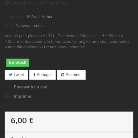
89 Avallon - Armoiries
Référence :
89Avall-Armoi
État :
Nouveau produit
Version pour plaques AUTO - Dimensions Officielles : H 9,80 cm x L
4,50 cm et découpés à la forme avec les angles arrondis. (pour toutes
autres dimensions ou formes nous contacter)
En Stock
Tweet
Partager
Pinterest
Envoyer à un ami
Imprimer
6,00 €