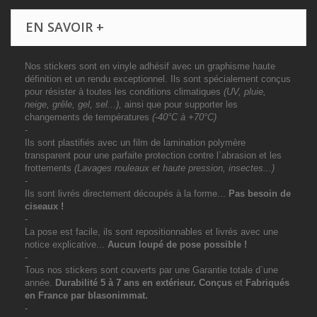
EN SAVOIR +
Nos stickers sont en vinyle adhésif avec un graphisme haute
définition et un rendu exceptionnel. Ils sont spécialement conçus
pour résister à toutes les conditions climatiques
(UV, pluie,
neige, grêle, gel, sel...),
ainsi que pour supporter les
changements de températures
(-40°C à +70°C)
-
Ils sont plastifiés avec un film de lamination polymère
transparent pour une parfaite protection contre l`abrasion et les
frottements
(Lavages rouleaux et haute pression, insectes...)
-
Ils sont livrés directement découpés à la forme...
Pas besoin de
ciseaux !
-
La pose est facile, ils sont repositionnables et livrés avec une
notice explicative...
Aucun loupé de pose possible !
-
Tous nos stickers sont couverts par une Garantie totale d`une
année.
Durabilité 5 à 7 ans
en extérieur
. Conçus
et
Fabriqués
en France par blasonimmat.
-