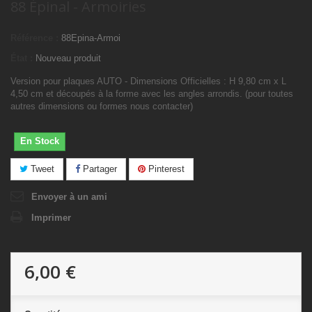
88 Épinal - Armoiries
Référence :
88Epina-Armoi
État :
Nouveau produit
Version pour plaques AUTO - Dimensions Officielles : H 9,80 cm x L
4,50 cm et découpés à la forme avec les angles arrondis. (pour toutes
autres dimensions ou formes nous contacter)
En Stock
Tweet
Partager
Pinterest
Envoyer à un ami
Imprimer
6,00 €