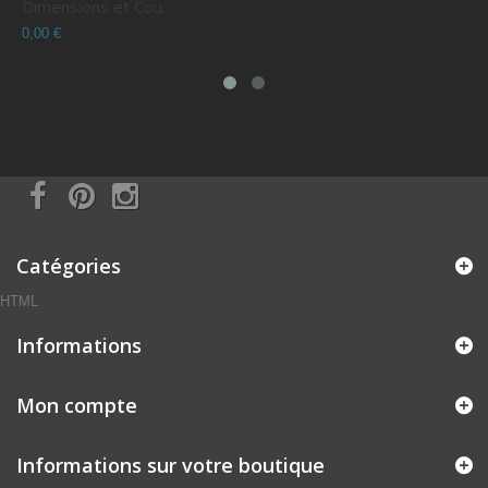
Dimensions et Cou...
C
0,00 €
0
Catégories
HTML
Informations
Mon compte
Informations sur votre boutique