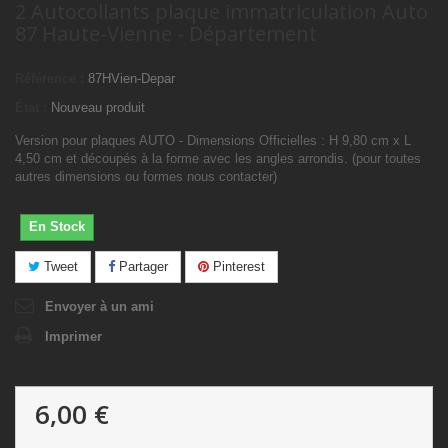
2 Autocollants plaque immatriculation Auto
87 Haute-Vienne - Département
Référence :
87HVien-Depar
État :
Nouveau produit
Version pour plaques AUTO - Dimensions Officielles : H 9,80 cm x L
4,50 cm et découpés à la forme avec les angles arrondis. (pour toutes
autres dimensions ou formes nous contacter)
En Stock
Tweet
Partager
Pinterest
Envoyer à un ami
Imprimer
6,00 €