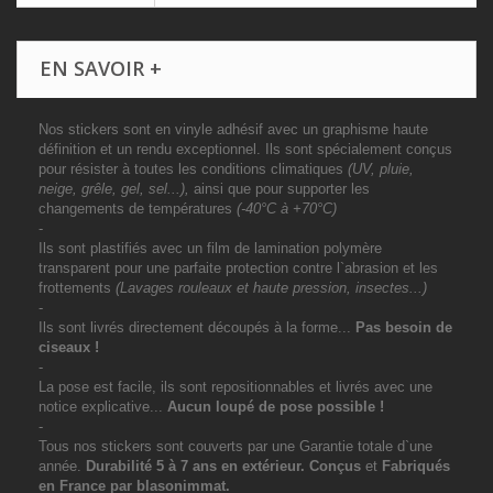
EN SAVOIR +
Nos stickers sont en vinyle adhésif avec un graphisme haute
définition et un rendu exceptionnel. Ils sont spécialement conçus
pour résister à toutes les conditions climatiques
(UV, pluie,
neige, grêle, gel, sel...),
ainsi que pour supporter les
changements de températures
(-40°C à +70°C)
-
Ils sont plastifiés avec un film de lamination polymère
transparent pour une parfaite protection contre l`abrasion et les
frottements
(Lavages rouleaux et haute pression, insectes...)
-
Ils sont livrés directement découpés à la forme...
Pas besoin de
ciseaux !
-
La pose est facile, ils sont repositionnables et livrés avec une
notice explicative...
Aucun loupé de pose possible !
-
Tous nos stickers sont couverts par une Garantie totale d`une
année.
Durabilité 5 à 7 ans
en extérieur
. Conçus
et
Fabriqués
en France par blasonimmat.