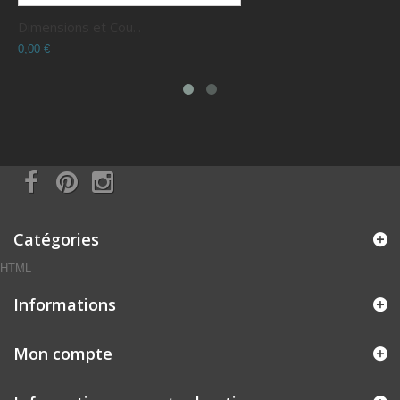
Dimensions et Cou...
C
0,00 €
0
Catégories
HTML
Informations
Mon compte