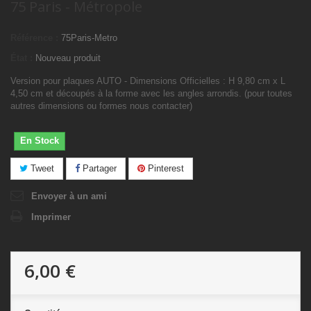
75 Paris - Métropole
Référence :
75Paris-Metro
État :
Nouveau produit
Version pour plaques AUTO - Dimensions Officielles : H 9,80 cm x L
4,50 cm et découpés à la forme avec les angles arrondis. (pour toutes
autres dimensions ou formes nous contacter)
En Stock
Tweet
Partager
Pinterest
Envoyer à un ami
Imprimer
6,00 €