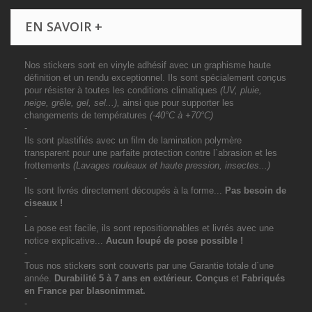
EN SAVOIR +
Nos stickers sont en vinyle adhésif avec un graphisme haute
définition et un rendu exceptionnel. Ils sont spécialement conçus
pour résister à toutes les conditions climatiques
(UV, pluie,
neige, grêle, gel, sel...),
ainsi que pour supporter les
changements de températures
(-40°C à +70°C)
-
Ils sont plastifiés avec un film de lamination polymère
transparent pour une parfaite protection contre l`abrasion et les
frottements
(Lavages rouleaux et haute pression, insectes...)
-
Ils sont livrés directement découpés à la forme...
Pas besoin de
ciseaux !
-
La pose est facile, ils sont repositionnables et livrés avec une
notice explicative...
Aucun loupé de pose possible !
-
Tous nos stickers sont couverts par une Garantie totale d`une
année.
Durabilité 5 à 7 ans
en extérieur
. Conçus
et
Fabriqués
en France par blasonimmat.
-