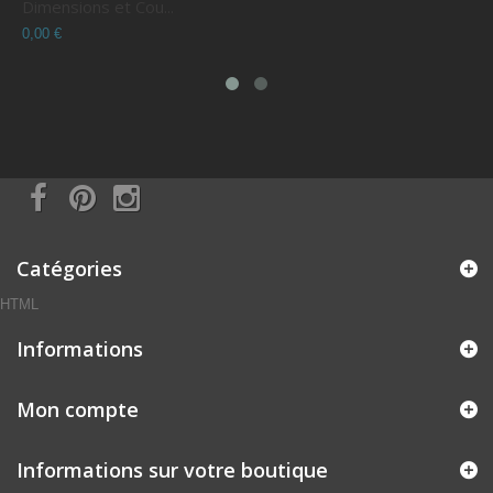
Dimensions et Cou...
C
0,00 €
0
Catégories
HTML
Informations
Mon compte
Informations sur votre boutique