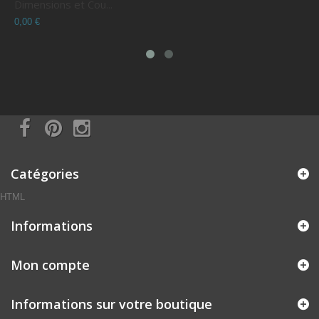
Dimensions et Cou...
C
0,00 €
0
Catégories
HTML
Informations
Mon compte
Informations sur votre boutique