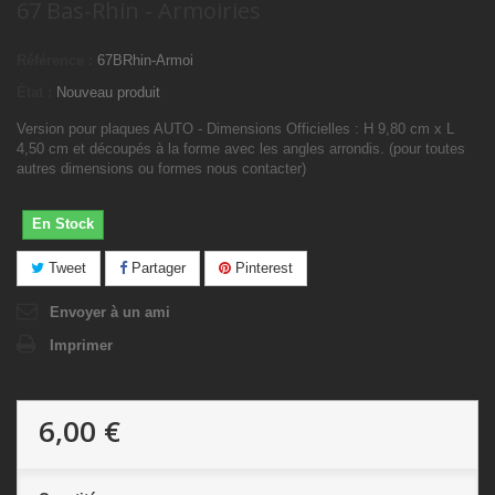
67 Bas-Rhin - Armoiries
Référence :
67BRhin-Armoi
État :
Nouveau produit
Version pour plaques AUTO - Dimensions Officielles : H 9,80 cm x L
4,50 cm et découpés à la forme avec les angles arrondis. (pour toutes
autres dimensions ou formes nous contacter)
En Stock
Tweet
Partager
Pinterest
Envoyer à un ami
Imprimer
6,00 €