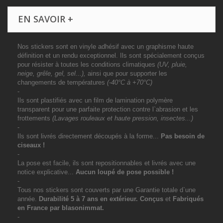
EN SAVOIR +
Nos stickers sont en vinyle adhésif avec un graphisme haute
définition et un rendu exceptionnel. Ils sont spécialement conçus
pour résister à toutes les conditions climatiques
(UV, pluie,
neige, grêle, gel, sel...),
ainsi que pour supporter les
changements de températures
(-40°C à +70°C)
-
Ils sont plastifiés avec un film de lamination polymère
transparent pour une parfaite protection contre l`abrasion et les
frottements
(Lavages rouleaux et haute pression, insectes...)
-
Ils sont livrés directement découpés à la forme...
Pas besoin de
ciseaux !
-
La pose est facile, ils sont repositionnables et livrés avec une
notice explicative...
Aucun loupé de pose possible !
-
Tous nos stickers sont couverts par une Garantie totale d`une
année.
Durabilité 5 à 7 ans
en extérieur
. Conçus
et
Fabriqués
en France par blasonimmat.
-