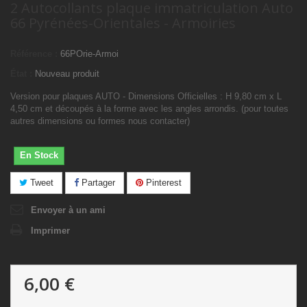
2 Autocollants plaque immatriculation Auto
66 Pyrénées-Orientales - Armoiries
Référence :
66POrie-Armoi
État :
Nouveau produit
Version pour plaques AUTO - Dimensions Officielles : H 9,80 cm x L
4,50 cm et découpés à la forme avec les angles arrondis. (pour toutes
autres dimensions ou formes nous contacter)
En Stock
Tweet
Partager
Pinterest
Envoyer à un ami
Imprimer
6,00 €