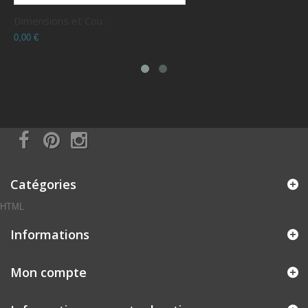
Dimensions et Cou...
C
0,00 €
0
Catégories
HTML
Informations
Mon compte