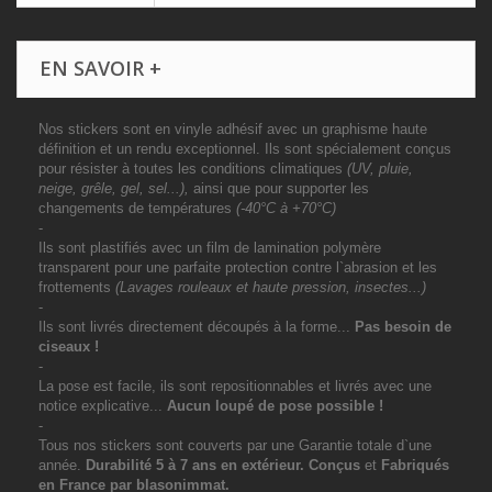
EN SAVOIR +
Nos stickers sont en vinyle adhésif avec un graphisme haute
définition et un rendu exceptionnel. Ils sont spécialement conçus
pour résister à toutes les conditions climatiques
(UV, pluie,
neige, grêle, gel, sel...),
ainsi que pour supporter les
changements de températures
(-40°C à +70°C)
-
Ils sont plastifiés avec un film de lamination polymère
transparent pour une parfaite protection contre l`abrasion et les
frottements
(Lavages rouleaux et haute pression, insectes...)
-
Ils sont livrés directement découpés à la forme...
Pas besoin de
ciseaux !
-
La pose est facile, ils sont repositionnables et livrés avec une
notice explicative...
Aucun loupé de pose possible !
-
Tous nos stickers sont couverts par une Garantie totale d`une
année.
Durabilité 5 à 7 ans
en extérieur
. Conçus
et
Fabriqués
en France par blasonimmat.