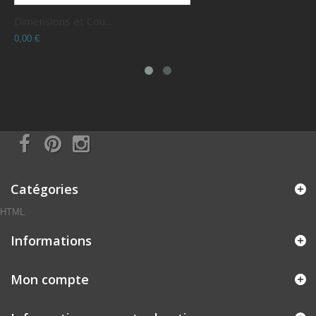
ons et Cou...
Choix du N° 
0,00 €
Catégories
HTML
Informations
Mon compte