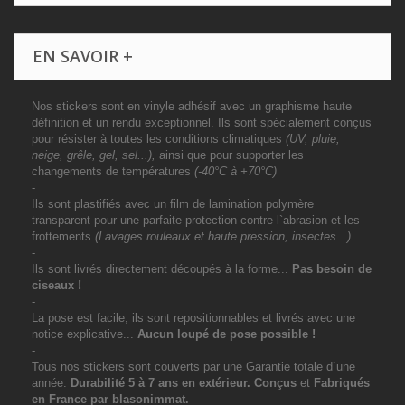
EN SAVOIR +
Nos stickers sont en vinyle adhésif avec un graphisme haute
définition et un rendu exceptionnel. Ils sont spécialement conçus
pour résister à toutes les conditions climatiques
(UV, pluie,
neige, grêle, gel, sel...),
ainsi que pour supporter les
changements de températures
(-40°C à +70°C)
-
Ils sont plastifiés avec un film de lamination polymère
transparent pour une parfaite protection contre l`abrasion et les
frottements
(Lavages rouleaux et haute pression, insectes...)
-
Ils sont livrés directement découpés à la forme...
Pas besoin de
ciseaux !
-
La pose est facile, ils sont repositionnables et livrés avec une
notice explicative...
Aucun loupé de pose possible !
-
Tous nos stickers sont couverts par une Garantie totale d`une
année.
Durabilité 5 à 7 ans
en extérieur
. Conçus
et
Fabriqués
en France par blasonimmat.