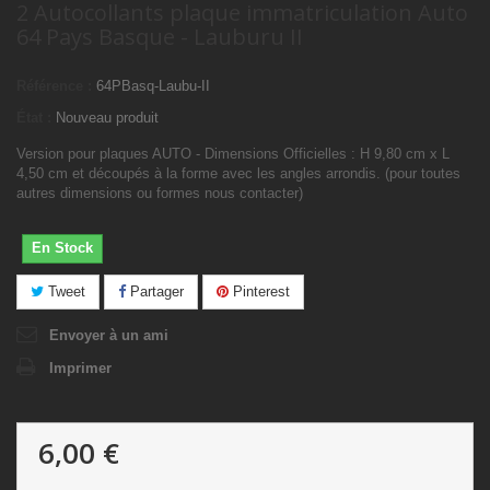
2 Autocollants plaque immatriculation Auto
64 Pays Basque - Lauburu II
Référence :
64PBasq-Laubu-II
État :
Nouveau produit
Version pour plaques AUTO - Dimensions Officielles : H 9,80 cm x L
4,50 cm et découpés à la forme avec les angles arrondis. (pour toutes
autres dimensions ou formes nous contacter)
En Stock
Tweet
Partager
Pinterest
Envoyer à un ami
Imprimer
6,00 €