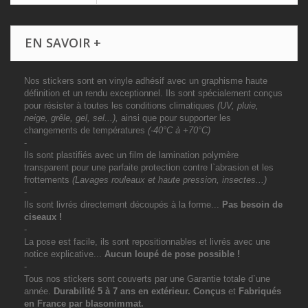
EN SAVOIR +
Nos stickers sont en vinyle adhésif avec un graphisme haute
définition et un rendu exceptionnel. Ils sont spécialement conçus
pour résister à toutes les conditions climatiques
(UV, pluie,
neige, grêle, gel, sel...),
ainsi que pour supporter les
changements de températures
(-40°C à +70°C)
-
Ils sont plastifiés avec un film de lamination polymère
transparent pour une parfaite protection contre l`abrasion et les
frottements
(Lavages rouleaux et haute pression, insectes...)
-
Ils sont livrés directement découpés à la forme...
Pas besoin de
ciseaux !
-
La pose est facile, ils sont repositionnables et livrés avec une
notice explicative...
Aucun loupé de pose possible !
-
Tous nos stickers sont couverts par une Garantie totale d`une
année.
Durabilité 5 à 7 ans
en extérieur
. Conçus
et
Fabriqués
en France par blasonimmat.