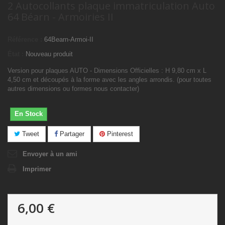
2 Autocollants plaque immatriculation Auto
64 Béarn - Armoiries II
Référence :
64Bearn-Armoi-II
État :
Nouveau produit
Version pour plaques AUTO - Dimensions Officielles : H 9,80 cm x L
4,50 cm et découpés à la forme avec les angles arrondis. (pour toutes
autres dimensions ou formes nous contacter)
En Stock
Tweet
Partager
Pinterest
Envoyer à un ami
Imprimer
6,00 €