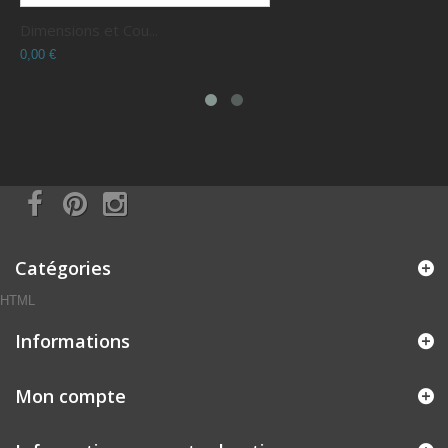
Dimensions et Cou...
C
0,00 €
0
Catégories
HTML
Informations
Mon compte