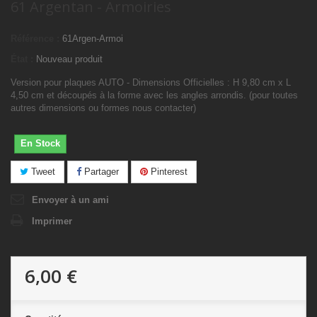
61 Argentan - Armoiries
Référence :
61Argen-Armoi
État :
Nouveau produit
Version pour plaques AUTO - Dimensions Officielles : H 9,80 cm x L
4,50 cm et découpés à la forme avec les angles arrondis. (pour toutes
autres dimensions ou formes nous contacter)
En Stock
Tweet
Partager
Pinterest
Envoyer à un ami
Imprimer
6,00 €