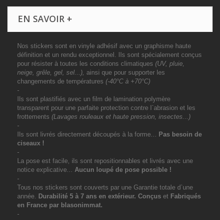
EN SAVOIR +
Nos stickers sont en vinyle adhésif avec un graphisme haute
définition et un rendu exceptionnel. Ils sont spécialement conçus
pour résister à toutes les conditions climatiques
(UV, pluie,
neige, grêle, gel, sel...),
ainsi que pour supporter les
changements de températures
(-40°C à +70°C)
-
Ils sont plastifiés avec un film de lamination polymère
transparent pour une parfaite protection contre l`abrasion et les
frottements
(Lavages rouleaux et haute pression, insectes...)
-
Ils sont livrés directement découpés à la forme...
Pas besoin de
ciseaux !
-
La pose est facile, ils sont repositionnables et livrés avec une
notice explicative...
Aucun loupé de pose possible !
-
Tous nos stickers sont couverts par une Garantie totale d`une
année.
Durabilité 5 à 7 ans
en extérieur
. Conçus
et
Fabriqués
en France par blasonimmat.
-