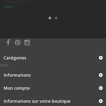
Dimensions et Cou...
C
0,00 €
0
Catégories
HTML
Informations
Mon compte
Informations sur votre boutique