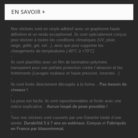
EN SAVOIR +
Nos stickers sont en vinyle adhésif avec un graphisme haute
définition et un rendu exceptionnel. Ils sont spécialement conçus
pour résister à toutes les conditions climatiques
(UV, pluie,
neige, grêle, gel, sel...),
ainsi que pour supporter les
changements de températures
(-40°C à +70°C)
-
Ils sont plastifiés avec un film de lamination polymère
transparent pour une parfaite protection contre l`abrasion et les
frottements
(Lavages rouleaux et haute pression, insectes...)
-
Ils sont livrés directement découpés à la forme...
Pas besoin de
ciseaux !
-
La pose est facile, ils sont repositionnables et livrés avec une
notice explicative...
Aucun loupé de pose possible !
-
Tous nos stickers sont couverts par une Garantie totale d`une
année.
Durabilité 5 à 7 ans
en extérieur
. Conçus
et
Fabriqués
en France par blasonimmat.
-