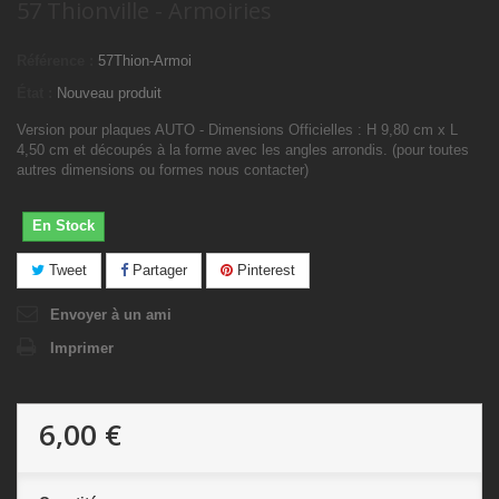
57 Thionville - Armoiries
Référence :
57Thion-Armoi
État :
Nouveau produit
Version pour plaques AUTO - Dimensions Officielles : H 9,80 cm x L
4,50 cm et découpés à la forme avec les angles arrondis. (pour toutes
autres dimensions ou formes nous contacter)
En Stock
Tweet
Partager
Pinterest
Envoyer à un ami
Imprimer
6,00 €