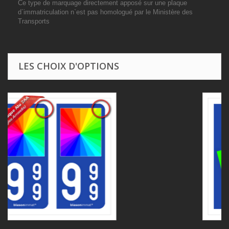
Ce type de marquage directement apposé sur une plaque
d`immatriculation n`est pas homologué par le Ministère des
Transports
LES CHOIX D'OPTIONS