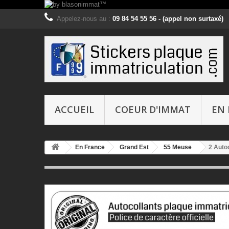
Appelez-nous au :
09 84 54 55 56 - (appel non surtaxé)
ACCUEIL
COEUR D'IMMAT
EN 
En France
Grand Est
55 Meuse
2 Auto