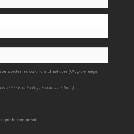
ster à toutes les conditions climatiques
(UV, pluie, neige,
es rouleaux et haute pression, insectes...)
ce par blasonimmat.