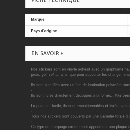
FICHE TECHNIQUE
Marque
Pays d'origine
EN SAVOIR +
Nos stickers sont en vinyle adhésif avec un graphisme haut
grêle, gel, sel...),
ainsi que pour supporter les changement
-
Ils sont plastifiés avec un film de lamination polymère tran
-
Ils sont livrés directement découpés à la forme...
Pas beso
-
La pose est facile, ils sont repositionnables et livrés avec 
-
Tous nos stickers sont couverts par une Garantie totale d
-
Ce type de marquage directement apposé sur une plaque d`