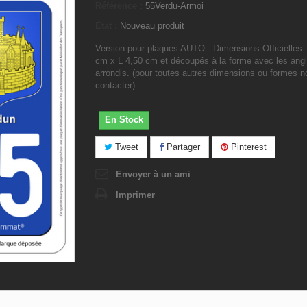
Référence :
55Verdu-Armoi
État :
Nouveau produit
Version pour plaques AUTO - Dimensions Officielles 
cm x L 4,50 cm et découpés à la forme avec les ang
arrondis. (pour toutes autres dimensions ou formes 
contacter)
En Stock
Tweet
Partager
Pinterest
Envoyer à un ami
Imprimer