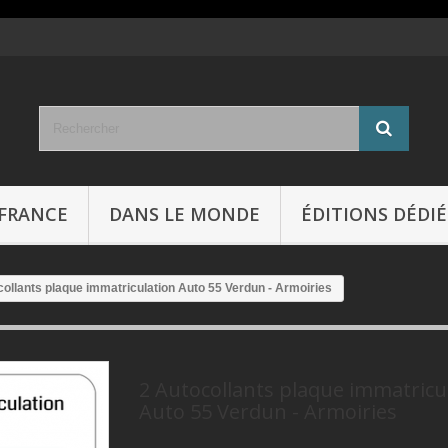
FRANCE
DANS LE MONDE
ÉDITIONS DÉDIÉ
collants plaque immatriculation Auto 55 Verdun - Armoiries
2 Autocollants plaque immatricu
Auto 55 Verdun - Armoiries