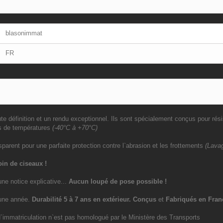
blasonimmat
FR
e définition et un rendu exceptionnel. Ils sont spécialement conçus pour rési
s de températures
(-40°C à +70°C)
sparent pour une parfaite protection contre l`abrasion et les frottements
(Lavag
in de ciseaux !
une notice explicative...
Aucun loupé de pose possible !
`une année.
Durabilité 5 à 7 ans
en extérieur
. Conçus
et
Fabriqués en Fran
immatriculation n`est pas homologué par le Ministère des Transports