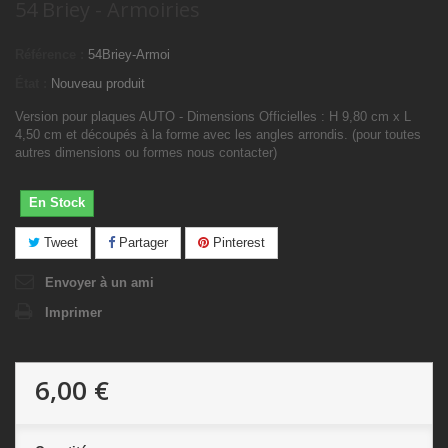
54 Briey - Armoiries
Référence :
54Briey-Armoi
État :
Nouveau produit
Version pour plaques AUTO - Dimensions Officielles : H 9,80 cm x L
4,50 cm et découpés à la forme avec les angles arrondis. (pour toutes
autres dimensions ou formes nous contacter)
En Stock
Tweet
Partager
Pinterest
Envoyer à un ami
Imprimer
6,00 €