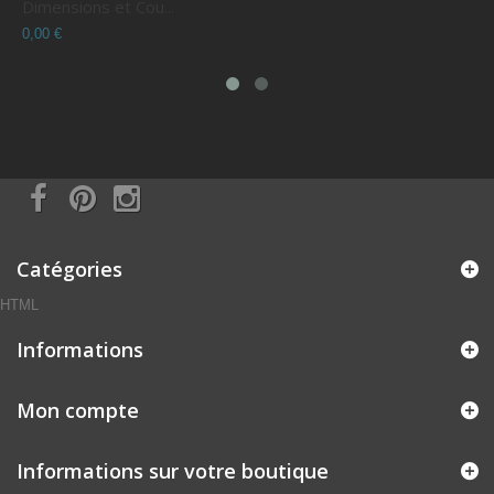
Dimensions et Cou...
C
0,00 €
0
Catégories
HTML
Informations
Mon compte
Informations sur votre boutique