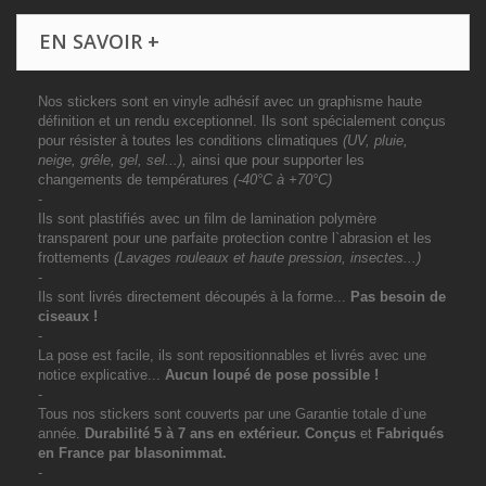
EN SAVOIR +
Nos stickers sont en vinyle adhésif avec un graphisme haute
définition et un rendu exceptionnel. Ils sont spécialement conçus
pour résister à toutes les conditions climatiques
(UV, pluie,
neige, grêle, gel, sel...),
ainsi que pour supporter les
changements de températures
(-40°C à +70°C)
-
Ils sont plastifiés avec un film de lamination polymère
transparent pour une parfaite protection contre l`abrasion et les
frottements
(Lavages rouleaux et haute pression, insectes...)
-
Ils sont livrés directement découpés à la forme...
Pas besoin de
ciseaux !
-
La pose est facile, ils sont repositionnables et livrés avec une
notice explicative...
Aucun loupé de pose possible !
-
Tous nos stickers sont couverts par une Garantie totale d`une
année.
Durabilité 5 à 7 ans
en extérieur
. Conçus
et
Fabriqués
en France par blasonimmat.
-