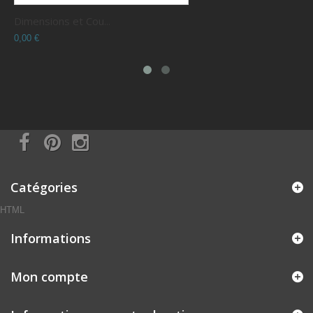
Dimensions et Cou...
C
0,00 €
0
Catégories
HTML
Informations
Mon compte