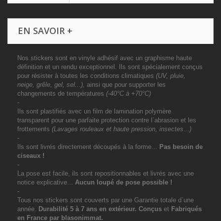
EN SAVOIR +
Nos stickers sont en vinyle adhésif avec un graphisme haute
définition et un rendu exceptionnel. Ils sont spécialement conçus
pour résister à toutes les conditions climatiques
(UV, pluie,
neige, grêle, gel, sel...),
ainsi que pour supporter les
changements de températures
(-40°C à +70°C)
-
Ils sont plastifiés avec un film de lamination polymère
transparent pour une parfaite protection contre l`abrasion et les
frottements
(Lavages rouleaux et haute pression, insectes...)
-
Ils sont livrés directement découpés à la forme...
Pas besoin de
ciseaux !
-
La pose est facile, ils sont repositionnables et livrés avec une
notice explicative...
Aucun loupé de pose possible !
-
Tous nos stickers sont couverts par une Garantie totale d`une
année.
Durabilité 5 à 7 ans
en extérieur
. Conçus
et
Fabriqués
en France par blasonimmat.