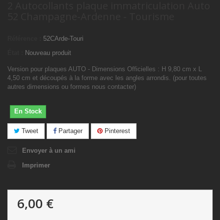
2 Autocollants plaque immatriculation Auto
52 Champagne-Ardenne - Tourisme
Référence :
52CArde-Touri
État :
Nouveau produit
Version pour plaques AUTO - Dimensions Officielles : H 9,80 cm x L
4,50 cm et découpés à la forme avec les angles arrondis. (pour toutes
autres dimensions ou formes nous contacter)
En Stock
Tweet
Partager
Pinterest
Envoyer à un ami
Imprimer
6,00 €