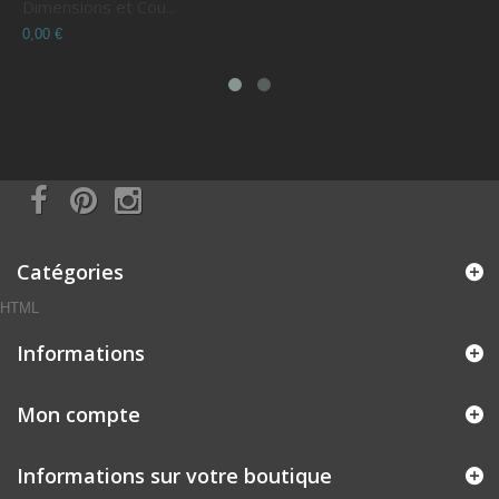
Dimensions et Cou...
C
0,00 €
0
Catégories
HTML
Informations
Mon compte
Informations sur votre boutique