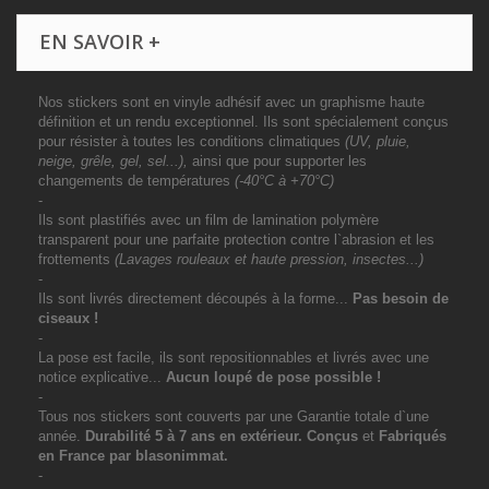
EN SAVOIR +
Nos stickers sont en vinyle adhésif avec un graphisme haute
définition et un rendu exceptionnel. Ils sont spécialement conçus
pour résister à toutes les conditions climatiques
(UV, pluie,
neige, grêle, gel, sel...),
ainsi que pour supporter les
changements de températures
(-40°C à +70°C)
-
Ils sont plastifiés avec un film de lamination polymère
transparent pour une parfaite protection contre l`abrasion et les
frottements
(Lavages rouleaux et haute pression, insectes...)
-
Ils sont livrés directement découpés à la forme...
Pas besoin de
ciseaux !
-
La pose est facile, ils sont repositionnables et livrés avec une
notice explicative...
Aucun loupé de pose possible !
-
Tous nos stickers sont couverts par une Garantie totale d`une
année.
Durabilité 5 à 7 ans
en extérieur
. Conçus
et
Fabriqués
en France par blasonimmat.
-