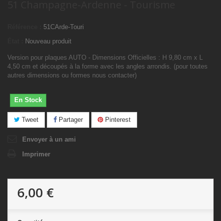
51 Champagne-Ardenne - Tourisme
Référence :
51CArde-Touri
État :
Nouveau produit
Version pour plaques AUTO - Dimensions Officielles : H 9,80 cm x L
4,50 cm et découpés à la forme avec les angles arrondis. (pour toutes
autres dimensions ou formes nous contacter)
En Stock
Tweet
Partager
Pinterest
Envoyer à un ami
Imprimer
6,00 €