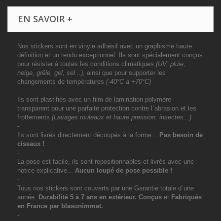
EN SAVOIR +
Nos stickers sont en vinyle adhésif avec un graphisme haute
définition et un rendu exceptionnel. Ils sont spécialement conçus
pour résister à toutes les conditions climatiques
(UV, pluie,
neige, grêle, gel, sel...),
ainsi que pour supporter les
changements de températures
(-40°C à +70°C)
-
Ils sont plastifiés avec un film de lamination polymère
transparent pour une parfaite protection contre l`abrasion et les
frottements
(Lavages rouleaux et haute pression, insectes...)
-
Ils sont livrés directement découpés à la forme...
Pas besoin de
ciseaux !
-
La pose est facile, ils sont repositionnables et livrés avec une
notice explicative...
Aucun loupé de pose possible !
-
Tous nos stickers sont couverts par une Garantie totale d`une
année.
Durabilité 5 à 7 ans
en extérieur
. Conçus
et
Fabriqués
en France par blasonimmat.
-