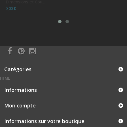
Dimensions et Cou...
C
0,00 €
0
Catégories
HTML
Informations
Mon compte
Informations sur votre boutique