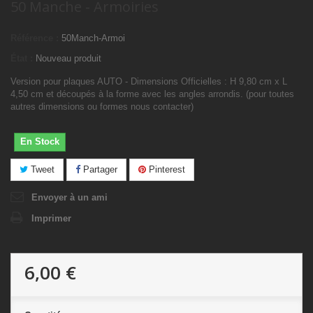
50 Manche - Armoiries
Référence :
50Manch-Armoi
État :
Nouveau produit
Version pour plaques AUTO - Dimensions Officielles : H 9,80 cm x L
4,50 cm et découpés à la forme avec les angles arrondis. (pour toutes
autres dimensions ou formes nous contacter)
En Stock
Tweet
Partager
Pinterest
Envoyer à un ami
Imprimer
6,00 €