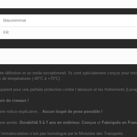
blasonimmat
FR
e définition et un rendu exceptionnel. Ils sont spécialement conçus pour rési
s de températures
(-40°C à +70°C)
sparent pour une parfaite protection contre l`abrasion et les frottements
(Lavag
in de ciseaux !
une notice explicative...
Aucun loupé de pose possible !
`une année.
Durabilité 5 à 7 ans
en extérieur
. Conçus
et
Fabriqués en Fran
immatriculation n`est pas homologué par le Ministère des Transports.