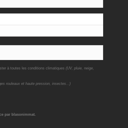
ster à toutes les conditions climatiques
(UV, pluie, neige,
es rouleaux et haute pression, insectes...)
ce par blasonimmat.