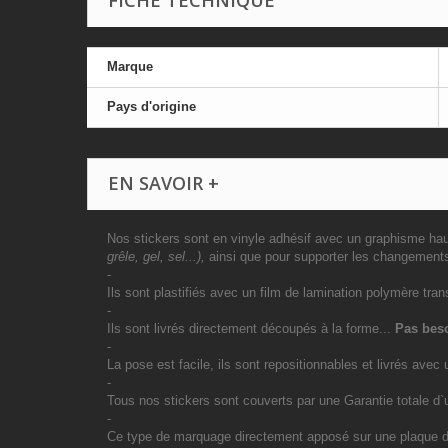
FICHE TECHNIQUE
Marque
Pays d'origine
EN SAVOIR +
Nos stickers sont en vinyle adhésif avec un graphisme haut
grêle, gel, sel...),
ainsi que pour supporter les changement
-
Ils sont plastifiés avec un film de lamination polymère tran
-
Ils sont livrés directement découpés à la forme...
Pas beso
-
La pose est facile, ils sont repositionnables et livrés avec 
-
Tous nos stickers sont couverts par une Garantie totale d
-
Ce type de marquage directement apposé sur une plaque d`