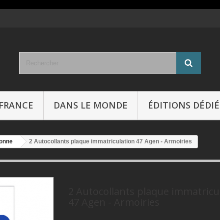
FRANCE
DANS LE MONDE
ÉDITIONS DÉDIÉ
ronne
2 Autocollants plaque immatriculation 47 Agen - Armoiries
2 Autocollants plaque immatricu
47 Agen - Armoiries