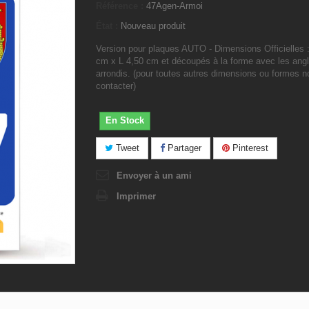
Référence :
47Agen-Armoi
État :
Nouveau produit
Version pour plaques AUTO - Dimensions Officielles 
cm x L 4,50 cm et découpés à la forme avec les ang
arrondis. (pour toutes autres dimensions ou formes 
contacter)
En Stock
Tweet
Partager
Pinterest
Envoyer à un ami
Imprimer