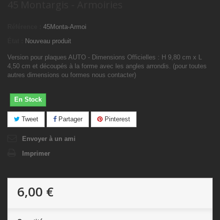
45 Montargis - Armoiries
Référence :
45Monta-Armoi
État :
Nouveau produit
Version pour plaques AUTO - Dimensions Officielles : H 9,80 cm x L
4,50 cm et découpés à la forme avec les angles arrondis. (pour toutes
autres dimensions ou formes nous contacter)
En Stock
Tweet
Partager
Pinterest
Envoyer à un ami
Imprimer
6,00 €