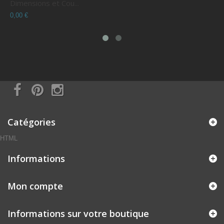
Dimensions et Cou...
C
0,00 €
0
Catégories
HTML
Informations
Mon compte
Informations sur votre boutique