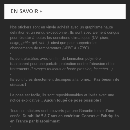
EN SAVOIR +
Nos stickers sont en vinyle adhésif avec un graphisme haute
définition et un rendu exceptionnel. Ils sont spécialement conçus
pour résister à toutes les conditions climatiques
(UV, pluie,
neige, grêle, gel, sel...),
ainsi que pour supporter les
changements de températures
(-40°C à +70°C)
-
Ils sont plastifiés avec un film de lamination polymère
transparent pour une parfaite protection contre l`abrasion et les
frottements
(Lavages rouleaux et haute pression, insectes...)
-
Ils sont livrés directement découpés à la forme...
Pas besoin de
ciseaux !
-
La pose est facile, ils sont repositionnables et livrés avec une
notice explicative...
Aucun loupé de pose possible !
-
Tous nos stickers sont couverts par une Garantie totale d`une
année.
Durabilité 5 à 7 ans
en extérieur
. Conçus
et
Fabriqués
en France par blasonimmat.
-