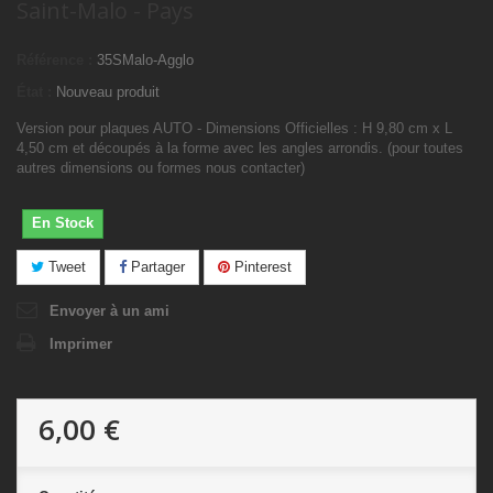
Saint-Malo - Pays
Référence :
35SMalo-Agglo
État :
Nouveau produit
Version pour plaques AUTO - Dimensions Officielles : H 9,80 cm x L
4,50 cm et découpés à la forme avec les angles arrondis. (pour toutes
autres dimensions ou formes nous contacter)
En Stock
Tweet
Partager
Pinterest
Envoyer à un ami
Imprimer
6,00 €