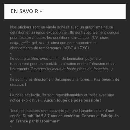
EN SAVOIR +
Nos stickers sont en vinyle adhésif avec un graphisme haute
définition et un rendu exceptionnel. Ils sont spécialement conçus
pour résister à toutes les conditions climatiques
(UV, pluie,
neige, grêle, gel, sel...),
ainsi que pour supporter les
changements de températures
(-40°C à +70°C)
-
Ils sont plastifiés avec un film de lamination polymère
transparent pour une parfaite protection contre l`abrasion et les
frottements
(Lavages rouleaux et haute pression, insectes...)
-
Ils sont livrés directement découpés à la forme...
Pas besoin de
ciseaux !
-
La pose est facile, ils sont repositionnables et livrés avec une
notice explicative...
Aucun loupé de pose possible !
-
Tous nos stickers sont couverts par une Garantie totale d`une
année.
Durabilité 5 à 7 ans
en extérieur
. Conçus
et
Fabriqués
en France par blasonimmat.
-