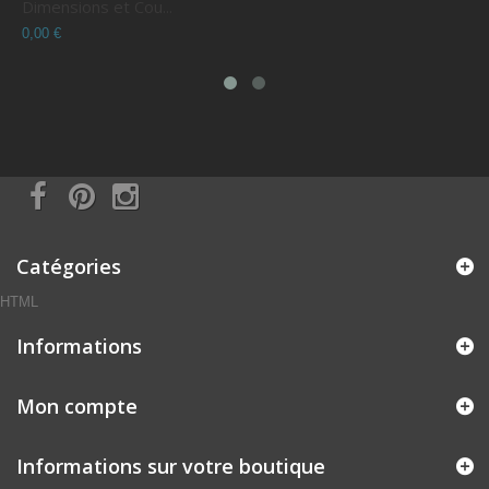
Dimensions et Cou...
C
0,00 €
0
Catégories
HTML
Informations
Mon compte
Informations sur votre boutique