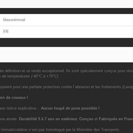
blasonimmat
FR
e définition et un rendu exceptionnel. Ils sont spécialement conçus pour rési
s de températures
(-40°C à +70°C)
sparent pour une parfaite protection contre l`abrasion et les frottements
(Lavag
in de ciseaux !
une notice explicative...
Aucun loupé de pose possible !
`une année.
Durabilité 5 à 7 ans
en extérieur
. Conçus
et
Fabriqués en Fran
immatriculation n`est pas homologué par le Ministère des Transports