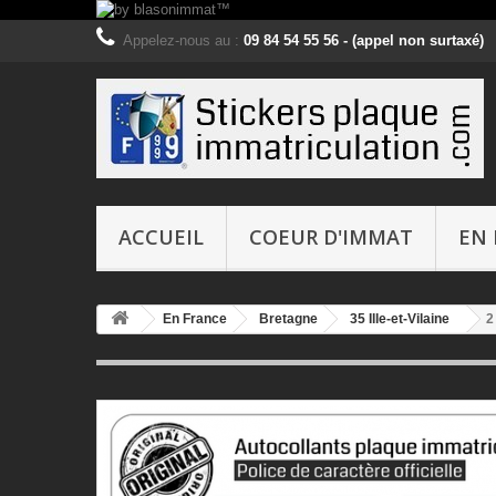
Appelez-nous au :
09 84 54 55 56 - (appel non surtaxé)
ACCUEIL
COEUR D'IMMAT
EN 
En France
Bretagne
35 Ille-et-Vilaine
2