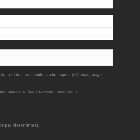
ster à toutes les conditions climatiques
(UV, pluie, neige,
es rouleaux et haute pression, insectes...)
ce par blasonimmat.