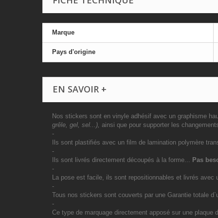
FICHE TECHNIQUE
Marque
Pays d'origine
EN SAVOIR +
Nos stickers sont en vinyle adhésif avec un graphisme haut
grêle, gel, sel...),
ainsi que pour supporter les changement
-
Ils sont plastifiés avec un film de lamination polymère tran
-
Ils sont livrés directement découpés à la forme...
Pas beso
-
La pose est facile, ils sont repositionnables et livrés avec 
-
Tous nos stickers sont couverts par une Garantie totale d
-
Ce type de marquage directement apposé sur une plaque d`