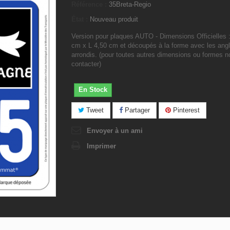
Référence :
35Breta-Regio
État :
Nouveau produit
Version pour plaques AUTO - Dimensions Officielles 
cm x L 4,50 cm et découpés à la forme avec les ang
arrondis. (pour toutes autres dimensions ou formes 
contacter)
En Stock
Tweet
Partager
Pinterest
Envoyer à un ami
Imprimer