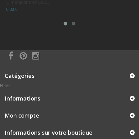
Dimensions et Cou...
C
0,00 €
0
Catégories
HTML
Informations
Mon compte
Informations sur votre boutique