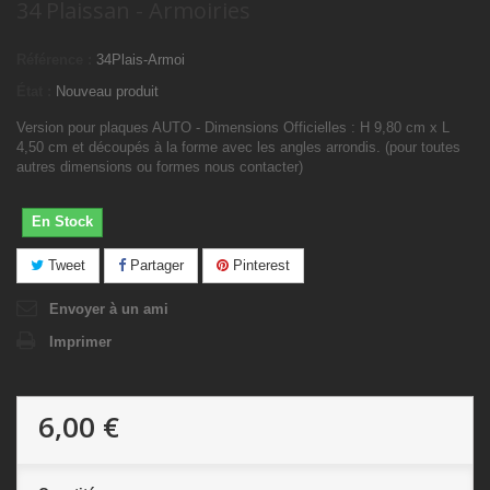
34 Plaissan - Armoiries
Référence :
34Plais-Armoi
État :
Nouveau produit
Version pour plaques AUTO - Dimensions Officielles : H 9,80 cm x L
4,50 cm et découpés à la forme avec les angles arrondis. (pour toutes
autres dimensions ou formes nous contacter)
En Stock
Tweet
Partager
Pinterest
Envoyer à un ami
Imprimer
6,00 €