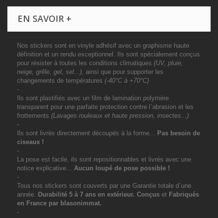
EN SAVOIR +
Nos stickers sont en vinyle adhésif avec un graphisme haute
définition et un rendu exceptionnel. Ils sont spécialement conçus
pour résister à toutes les conditions climatiques
(UV, pluie,
neige, grêle, gel, sel...),
ainsi que pour supporter les
changements de températures
(-40°C à +70°C)
-
Ils sont plastifiés avec un film de lamination polymère
transparent pour une parfaite protection contre l`abrasion et les
frottements
(Lavages rouleaux et haute pression, insectes...)
-
Ils sont livrés directement découpés à la forme...
Pas besoin de
ciseaux !
-
La pose est facile, ils sont repositionnables et livrés avec une
notice explicative...
Aucun loupé de pose possible !
-
Tous nos stickers sont couverts par une Garantie totale d`une
année.
Durabilité 5 à 7 ans
en extérieur
. Conçus
et
Fabriqués
en France par blasonimmat.
-