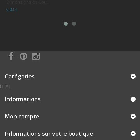
Dimensions et Cou...
C
0,00 €
0
Catégories
HTML
Informations
Mon compte
Informations sur votre boutique