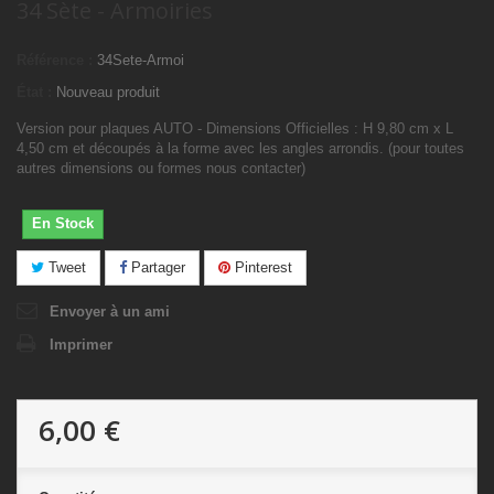
34 Sète - Armoiries
Référence :
34Sete-Armoi
État :
Nouveau produit
Version pour plaques AUTO - Dimensions Officielles : H 9,80 cm x L
4,50 cm et découpés à la forme avec les angles arrondis. (pour toutes
autres dimensions ou formes nous contacter)
En Stock
Tweet
Partager
Pinterest
Envoyer à un ami
Imprimer
6,00 €