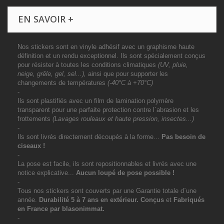
EN SAVOIR +
Nos stickers sont en vinyle adhésif avec un graphisme haute
définition et un rendu exceptionnel. Ils sont spécialement conçus
pour résister à toutes les conditions climatiques
(UV, pluie,
neige, grêle, gel, sel...),
ainsi que pour supporter les
changements de températures
(-40°C à +70°C)
-
Ils sont plastifiés avec un film de lamination polymère
transparent pour une parfaite protection contre l`abrasion et les
frottements
(Lavages rouleaux et haute pression, insectes...)
-
Ils sont livrés directement découpés à la forme...
Pas besoin de
ciseaux !
-
La pose est facile, ils sont repositionnables et livrés avec une
notice explicative...
Aucun loupé de pose possible !
-
Tous nos stickers sont couverts par une Garantie totale d`une
année.
Durabilité 5 à 7 ans
en extérieur
. Conçus
et
Fabriqués
en France par blasonimmat.
-