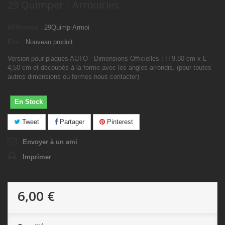
29 Quimper - Armoiries
Référence :
29Quimp-Armoi
État :
Nouveau produit
Version pour plaques AUTO - Dimensions Officielles : H 9,80 cm x L
4,50 cm et découpés à la forme avec les angles arrondis. (pour toutes
autres dimensions ou formes nous contacter)
En Stock
Tweet
Partager
Pinterest
Envoyer à un ami
Imprimer
6,00 €