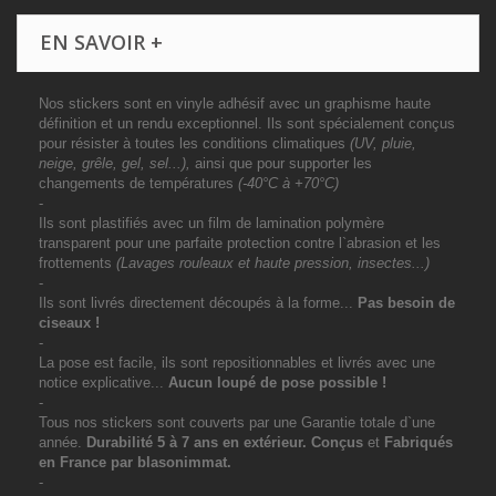
EN SAVOIR +
Nos stickers sont en vinyle adhésif avec un graphisme haute
définition et un rendu exceptionnel. Ils sont spécialement conçus
pour résister à toutes les conditions climatiques
(UV, pluie,
neige, grêle, gel, sel...),
ainsi que pour supporter les
changements de températures
(-40°C à +70°C)
-
Ils sont plastifiés avec un film de lamination polymère
transparent pour une parfaite protection contre l`abrasion et les
frottements
(Lavages rouleaux et haute pression, insectes...)
-
Ils sont livrés directement découpés à la forme...
Pas besoin de
ciseaux !
-
La pose est facile, ils sont repositionnables et livrés avec une
notice explicative...
Aucun loupé de pose possible !
-
Tous nos stickers sont couverts par une Garantie totale d`une
année.
Durabilité 5 à 7 ans
en extérieur
. Conçus
et
Fabriqués
en France par blasonimmat.
-