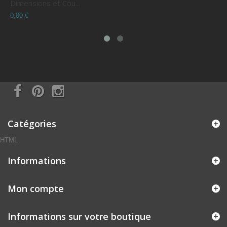
Dimensions et Cou...
C
0,00 €
0
Catégories
HTML
Informations
Mon compte
Informations sur votre boutique