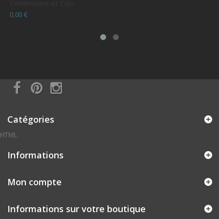
Dimensions et Cou...
C
0,00 €
0
Catégories
HTML
Informations
Mon compte
Informations sur votre boutique