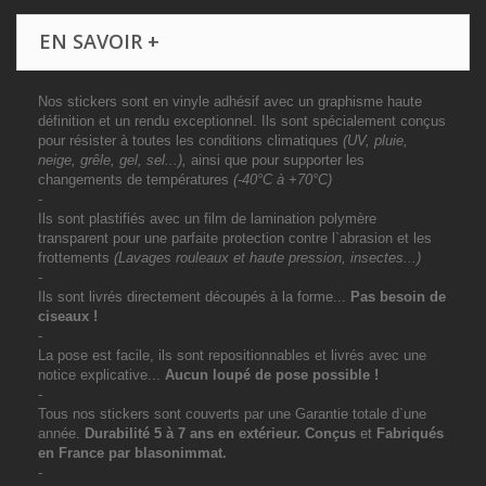
EN SAVOIR +
Nos stickers sont en vinyle adhésif avec un graphisme haute
définition et un rendu exceptionnel. Ils sont spécialement conçus
pour résister à toutes les conditions climatiques
(UV, pluie,
neige, grêle, gel, sel...),
ainsi que pour supporter les
changements de températures
(-40°C à +70°C)
-
Ils sont plastifiés avec un film de lamination polymère
transparent pour une parfaite protection contre l`abrasion et les
frottements
(Lavages rouleaux et haute pression, insectes...)
-
Ils sont livrés directement découpés à la forme...
Pas besoin de
ciseaux !
-
La pose est facile, ils sont repositionnables et livrés avec une
notice explicative...
Aucun loupé de pose possible !
-
Tous nos stickers sont couverts par une Garantie totale d`une
année.
Durabilité 5 à 7 ans
en extérieur
. Conçus
et
Fabriqués
en France par blasonimmat.
-