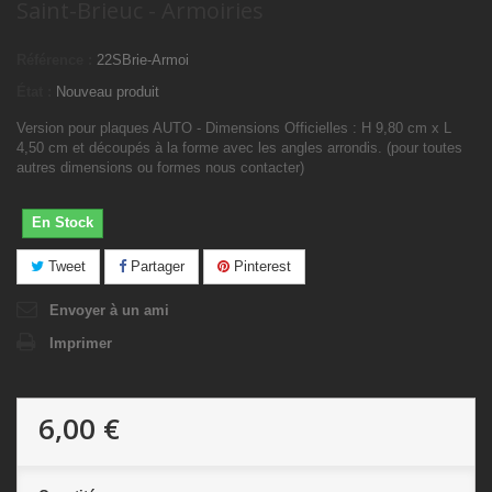
Saint-Brieuc - Armoiries
Référence :
22SBrie-Armoi
État :
Nouveau produit
Version pour plaques AUTO - Dimensions Officielles : H 9,80 cm x L
4,50 cm et découpés à la forme avec les angles arrondis. (pour toutes
autres dimensions ou formes nous contacter)
En Stock
Tweet
Partager
Pinterest
Envoyer à un ami
Imprimer
6,00 €