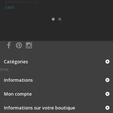
Dimensions et Cou...
C
0,00 €
0
Catégories
HTML
Informations
Mon compte
Informations sur votre boutique