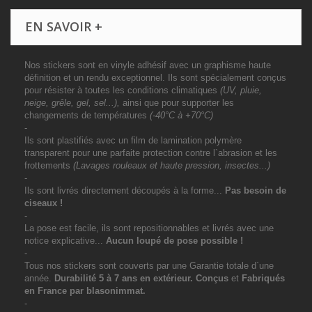
EN SAVOIR +
Nos stickers sont en vinyle adhésif avec un graphisme haute
définition et un rendu exceptionnel. Ils sont spécialement conçus
pour résister à toutes les conditions climatiques
(UV, pluie,
neige, grêle, gel, sel...),
ainsi que pour supporter les
changements de températures
(-40°C à +70°C)
-
Ils sont plastifiés avec un film de lamination polymère
transparent pour une parfaite protection contre l`abrasion et les
frottements
(Lavages rouleaux et haute pression, insectes...)
-
Ils sont livrés directement découpés à la forme...
Pas besoin de
ciseaux !
-
La pose est facile, ils sont repositionnables et livrés avec une
notice explicative...
Aucun loupé de pose possible !
-
Tous nos stickers sont couverts par une Garantie totale d`une
année.
Durabilité 5 à 7 ans
en extérieur
. Conçus
et
Fabriqués
en France par blasonimmat.
-