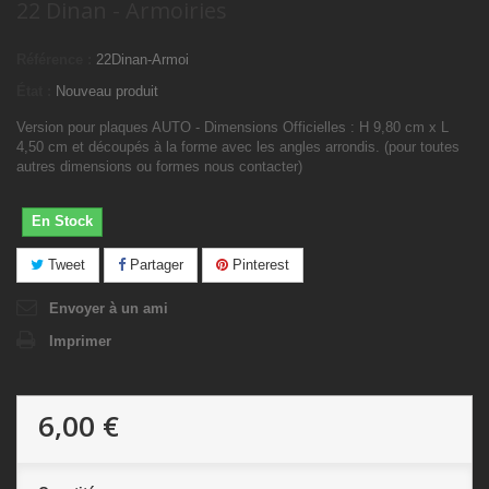
22 Dinan - Armoiries
Référence :
22Dinan-Armoi
État :
Nouveau produit
Version pour plaques AUTO - Dimensions Officielles : H 9,80 cm x L
4,50 cm et découpés à la forme avec les angles arrondis. (pour toutes
autres dimensions ou formes nous contacter)
En Stock
Tweet
Partager
Pinterest
Envoyer à un ami
Imprimer
6,00 €