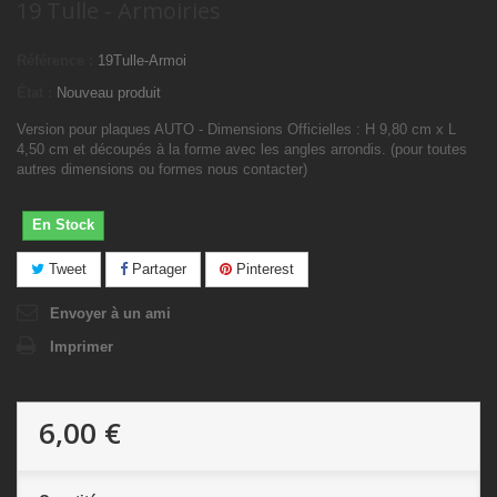
19 Tulle - Armoiries
Référence :
19Tulle-Armoi
État :
Nouveau produit
Version pour plaques AUTO - Dimensions Officielles : H 9,80 cm x L
4,50 cm et découpés à la forme avec les angles arrondis. (pour toutes
autres dimensions ou formes nous contacter)
En Stock
Tweet
Partager
Pinterest
Envoyer à un ami
Imprimer
6,00 €