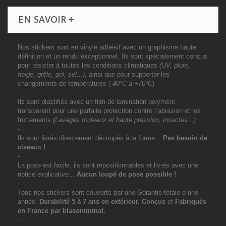
EN SAVOIR +
Nos stickers sont en vinyle adhésif avec un graphisme haute
définition et un rendu exceptionnel. Ils sont spécialement conçus
pour résister à toutes les conditions climatiques
(UV, pluie,
neige, grêle, gel, sel...),
ainsi que pour supporter les
changements de températures
(-40°C à +70°C)
-
Ils sont plastifiés avec un film de lamination polymère
transparent pour une parfaite protection contre l`abrasion et les
frottements
(Lavages rouleaux et haute pression, insectes...)
-
Ils sont livrés directement découpés à la forme...
Pas besoin de
ciseaux !
-
La pose est facile, ils sont repositionnables et livrés avec une
notice explicative...
Aucun loupé de pose possible !
-
Tous nos stickers sont couverts par une Garantie totale d`une
année.
Durabilité 5 à 7 ans
en extérieur
. Conçus
et
Fabriqués
en France par blasonimmat.
-