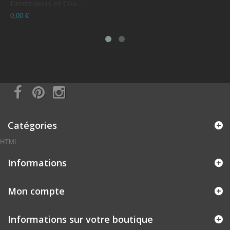
Dimensions et Cou...
C
0,00 €
0
Catégories
HTML
Informations
Mon compte
Informations sur votre boutique