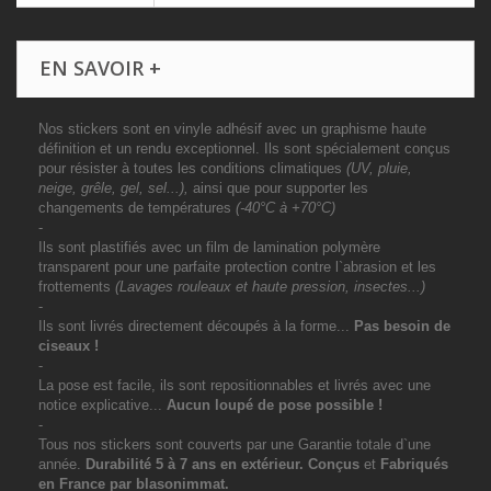
EN SAVOIR +
Nos stickers sont en vinyle adhésif avec un graphisme haute
définition et un rendu exceptionnel. Ils sont spécialement conçus
pour résister à toutes les conditions climatiques
(UV, pluie,
neige, grêle, gel, sel...),
ainsi que pour supporter les
changements de températures
(-40°C à +70°C)
-
Ils sont plastifiés avec un film de lamination polymère
transparent pour une parfaite protection contre l`abrasion et les
frottements
(Lavages rouleaux et haute pression, insectes...)
-
Ils sont livrés directement découpés à la forme...
Pas besoin de
ciseaux !
-
La pose est facile, ils sont repositionnables et livrés avec une
notice explicative...
Aucun loupé de pose possible !
-
Tous nos stickers sont couverts par une Garantie totale d`une
année.
Durabilité 5 à 7 ans
en extérieur
. Conçus
et
Fabriqués
en France par blasonimmat.