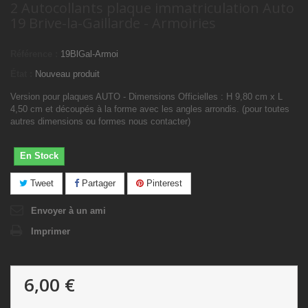
2 Autocollants plaque immatriculation Auto
19 Brive-la-Gaillarde - Armoiries
Référence :
19BlGal-Armoi
État :
Nouveau produit
Version pour plaques AUTO - Dimensions Officielles : H 9,80 cm x L
4,50 cm et découpés à la forme avec les angles arrondis. (pour toutes
autres dimensions ou formes nous contacter)
En Stock
Tweet
Partager
Pinterest
Envoyer à un ami
Imprimer
6,00 €