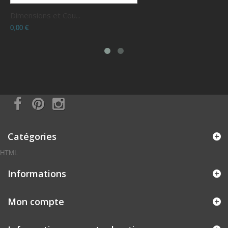
Dimensions et Cou...
C
0,00 €
0
Catégories
HTML
Informations
Mon compte