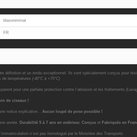
blasonimmat
FR
e définition et un rendu exceptionnel. Ils sont spécialement conçus pour rési
s de températures
(-40°C à +70°C)
sparent pour une parfaite protection contre l`abrasion et les frottements
(Lavag
in de ciseaux !
une notice explicative...
Aucun loupé de pose possible !
`une année.
Durabilité 5 à 7 ans
en extérieur
. Conçus
et
Fabriqués en Fran
immatriculation n`est pas homologué par le Ministère des Transports