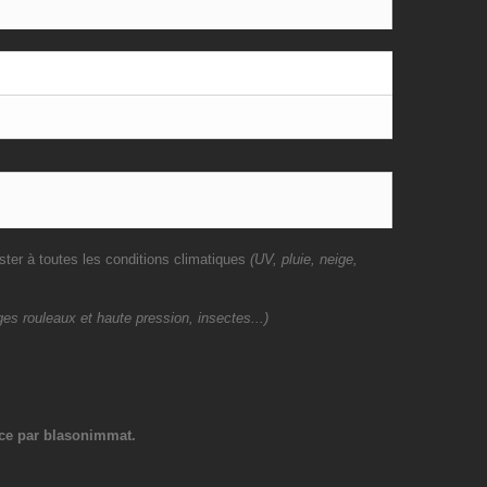
ster à toutes les conditions climatiques
(UV, pluie, neige,
es rouleaux et haute pression, insectes...)
ce par blasonimmat.