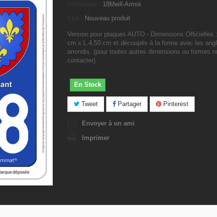
Référence :
18Meill-Armoi
État :
Nouveau produit
Version pour plaques AUTO - Dimensions Officielles 
cm x L 4,50 cm et découpés à la forme avec les ang
arrondis. (pour toutes autres dimensions ou formes 
contacter)
En Stock
Tweet
Partager
Pinterest
Envoyer à un ami
Imprimer