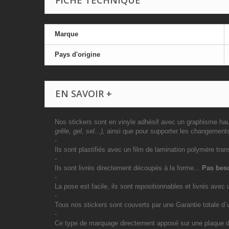
FICHE TECHNIQUE
Marque
Pays d'origine
EN SAVOIR +
Nos stickers sont en vinyle adhésif avec un graphisme haut
grêle, gel, sel...),
ainsi que pour supporter les changement
-
Ils sont plastifiés avec un film de lamination polymère tran
-
Ils sont livrés directement découpés à la forme...
Pas beso
-
La pose est facile, ils sont repositionnables et livrés avec 
-
Tous nos stickers sont couverts par une Garantie totale d
-
Ce type de marquage directement apposé sur une plaque d`