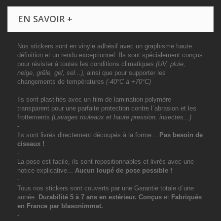
EN SAVOIR +
Nos stickers sont en vinyle adhésif avec un graphisme haute
définition et un rendu exceptionnel. Ils sont spécialement conçus
pour résister à toutes les conditions climatiques
(UV, pluie,
neige, grêle, gel, sel...),
ainsi que pour supporter les
changements de températures
(-40°C à +70°C)
-
Ils sont plastifiés avec un film de lamination polymère
transparent pour une parfaite protection contre l`abrasion et les
frottements
(Lavages rouleaux et haute pression, insectes...)
-
Ils sont livrés directement découpés à la forme...
Pas besoin de
ciseaux !
-
La pose est facile, ils sont repositionnables et livrés avec une
notice explicative...
Aucun loupé de pose possible !
-
Tous nos stickers sont couverts par une Garantie totale d`une
année.
Durabilité 5 à 7 ans
en extérieur
. Conçus
et
Fabriqués
en France par blasonimmat.
-