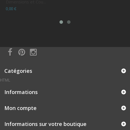
Dimensions et Cou...
C
0,00 €
0
Catégories
HTML
Informations
Mon compte
Informations sur votre boutique