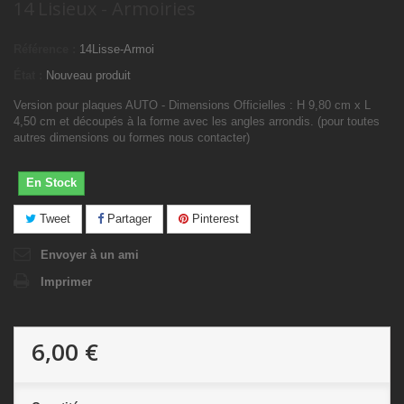
14 Lisieux - Armoiries
Référence :
14Lisse-Armoi
État :
Nouveau produit
Version pour plaques AUTO - Dimensions Officielles : H 9,80 cm x L
4,50 cm et découpés à la forme avec les angles arrondis. (pour toutes
autres dimensions ou formes nous contacter)
En Stock
Tweet
Partager
Pinterest
Envoyer à un ami
Imprimer
6,00 €