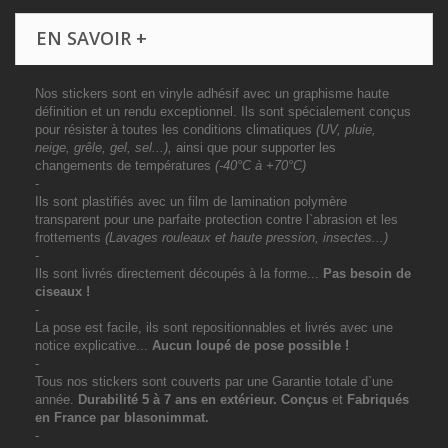
EN SAVOIR +
Nos stickers sont en vinyle adhésif avec un graphisme haute
définition et un rendu exceptionnel. Ils sont spécialement conçus
pour résister à toutes les conditions climatiques
(UV, pluie,
neige, grêle, gel, sel...),
ainsi que pour supporter les
changements de températures
(-40°C à +70°C)
-
Ils sont plastifiés avec un film de lamination polymère
transparent pour une parfaite protection contre l`abrasion et les
frottements
(Lavages rouleaux et haute pression, insectes...)
-
Ils sont livrés directement découpés à la forme...
Pas besoin de
ciseaux !
-
La pose est facile, ils sont repositionnables et livrés avec une
notice explicative...
Aucun loupé de pose possible !
-
Tous nos stickers sont couverts par une Garantie totale d`une
année.
Durabilité 5 à 7 ans
en extérieur
. Conçus
et
Fabriqués
en France par blasonimmat.
-