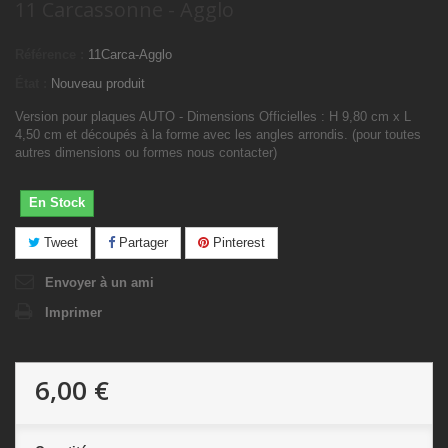
11 Carcassonne - Agglo
Référence :
11Carca-Agglo
État :
Nouveau produit
Version pour plaques AUTO - Dimensions Officielles : H 9,80 cm x L
4,50 cm et découpés à la forme avec les angles arrondis. (pour toutes
autres dimensions ou formes nous contacter)
En Stock
Tweet
Partager
Pinterest
Envoyer à un ami
Imprimer
6,00 €