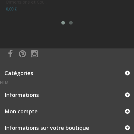
Dimensions et Cou...
C
0,00 €
0
Catégories
HTML
Informations
Mon compte
Informations sur votre boutique