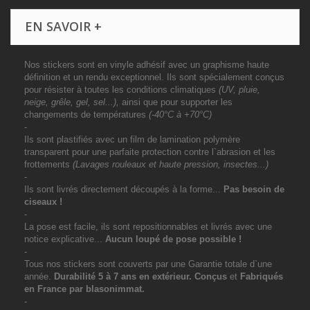
EN SAVOIR +
Nos stickers sont en vinyle adhésif avec un graphisme haute
définition et un rendu exceptionnel. Ils sont spécialement conçus
pour résister à toutes les conditions climatiques
(UV, pluie,
neige, grêle, gel, sel...),
ainsi que pour supporter les
changements de températures
(-40°C à +70°C)
-
Ils sont plastifiés avec un film de lamination polymère
transparent pour une parfaite protection contre l`abrasion et les
frottements
(Lavages rouleaux et haute pression, insectes...)
-
Ils sont livrés directement découpés à la forme...
Pas besoin de
ciseaux !
-
La pose est facile, ils sont repositionnables et livrés avec une
notice explicative...
Aucun loupé de pose possible !
-
Tous nos stickers sont couverts par une Garantie totale d`une
année.
Durabilité 5 à 7 ans
en extérieur
. Conçus
et
Fabriqués
en France par blasonimmat.
-