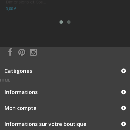
Dimensions et Cou...
C
0,00 €
0
Catégories
HTML
Informations
Mon compte
Informations sur votre boutique