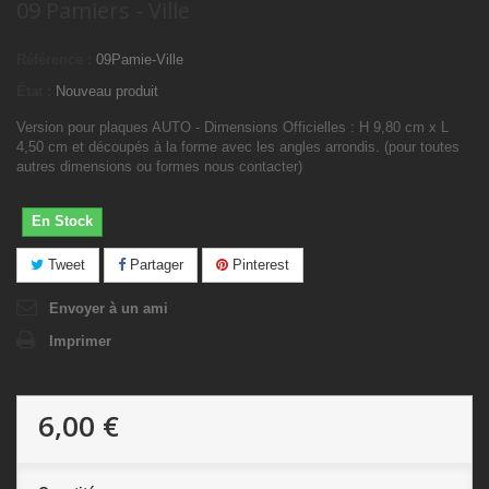
09 Pamiers - Ville
Référence :
09Pamie-Ville
État :
Nouveau produit
Version pour plaques AUTO - Dimensions Officielles : H 9,80 cm x L
4,50 cm et découpés à la forme avec les angles arrondis. (pour toutes
autres dimensions ou formes nous contacter)
En Stock
Tweet
Partager
Pinterest
Envoyer à un ami
Imprimer
6,00 €