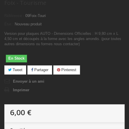
Foix - Tourisme
Référence :
09Foix-Touri
État :
Nouveau produit
Version pour plaques AUTO - Dimensions Officielles : H 9,80 cm x L
4,50 cm et découpés à la forme avec les angles arrondis. (pour toutes
autres dimensions ou formes nous contacter)
En Stock
Tweet
Partager
Pinterest
Envoyer à un ami
Imprimer
6,00 €