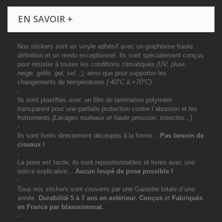
EN SAVOIR +
Nos stickers sont en vinyle adhésif avec un graphisme haute
définition et un rendu exceptionnel. Ils sont spécialement conçus
pour résister à toutes les conditions climatiques
(UV, pluie,
neige, grêle, gel, sel...),
ainsi que pour supporter les
changements de températures
(-40°C à +70°C)
-
Ils sont plastifiés avec un film de lamination polymère
transparent pour une parfaite protection contre l`abrasion et les
frottements
(Lavages rouleaux et haute pression, insectes...)
-
Ils sont livrés directement découpés à la forme...
Pas besoin de
ciseaux !
-
La pose est facile, ils sont repositionnables et livrés avec une
notice explicative...
Aucun loupé de pose possible !
-
Tous nos stickers sont couverts par une Garantie totale d`une
année.
Durabilité 5 à 7 ans
en extérieur
. Conçus
et
Fabriqués
en France par blasonimmat.
-