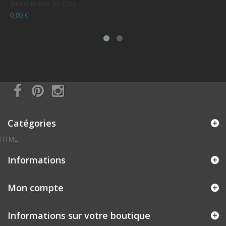
Dimensions et Cou...
C
0,00 €
0
Catégories
HTML
Informations
Mon compte
Informations sur votre boutique