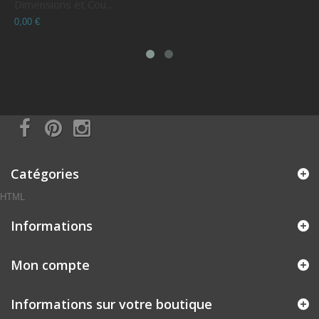
Dimensions et Cou...
C
0,00 €
0
Catégories
HTML
Informations
Mon compte
Informations sur votre boutique