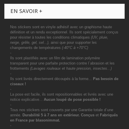
EN SAVOIR +
Nos stickers sont en vinyle adhésif avec un graphisme haute
définition et un rendu exceptionnel. Ils sont spécialement conçus
pour résister à toutes les conditions climatiques
(UV, pluie,
neige, grêle, gel, sel...),
ainsi que pour supporter les
changements de températures
(-40°C à +70°C)
-
Ils sont plastifiés avec un film de lamination polymère
transparent pour une parfaite protection contre l`abrasion et les
frottements
(Lavages rouleaux et haute pression, insectes...)
-
Ils sont livrés directement découpés à la forme...
Pas besoin de
ciseaux !
-
La pose est facile, ils sont repositionnables et livrés avec une
notice explicative...
Aucun loupé de pose possible !
-
Tous nos stickers sont couverts par une Garantie totale d`une
année.
Durabilité 5 à 7 ans
en extérieur
. Conçus
et
Fabriqués
en France par blasonimmat.
-