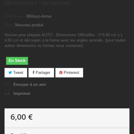
08 Vouziers - Armoiries
Référence :
08Vouzi-Armoi
État :
Nouveau produit
Version pour plaques AUTO - Dimensions Officielles : H 9,80 cm x L
4,50 cm et découpés à la forme avec les angles arrondis. (pour toutes
autres dimensions ou formes nous contacter)
En Stock
Tweet
Partager
Pinterest
Envoyer à un ami
Imprimer
6,00 €